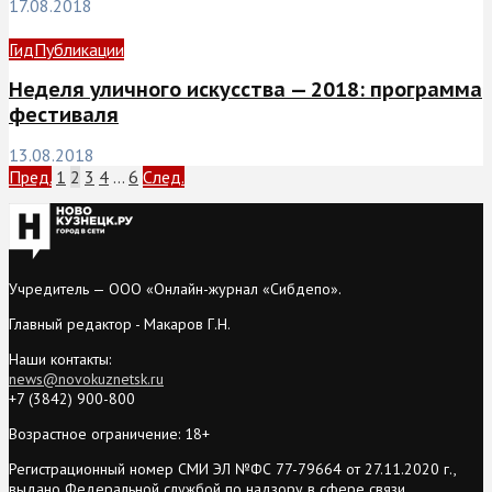
17.08.2018
Гид
Публикации
Неделя уличного искусства — 2018: программа
фестиваля
13.08.2018
Пред.
1
2
3
4
…
6
След.
Учредитель — ООО «Онлайн-журнал «Сибдепо».
Главный редактор - Макаров Г.Н.
Наши контакты:
news@novokuznetsk.ru
+7 (3842) 900-800
Возрастное ограничение: 18+
Регистрационный номер СМИ ЭЛ №ФС 77-79664 от 27.11.2020 г.,
выдано Федеральной службой по надзору в сфере связи,