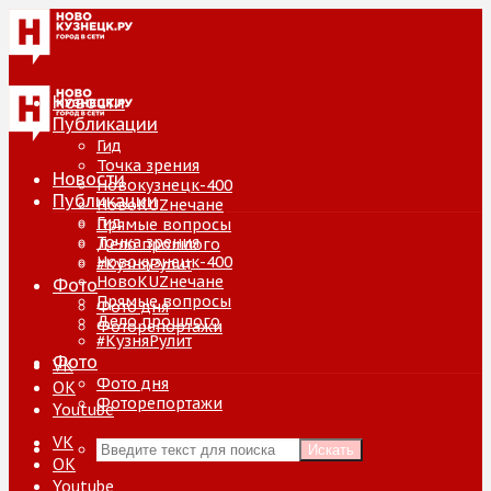
Новости
Публикации
Гид
Точка зрения
Новости
Новокузнецк-400
Публикации
НовоKUZнечане
Гид
Прямые вопросы
Точка зрения
Дело прошлого
Новокузнецк-400
#КузняРулит
НовоKUZнечане
Фото
Прямые вопросы
Фото дня
Дело прошлого
Фоторепортажи
#КузняРулит
Фото
VK
Фото дня
ОК
Фоторепортажи
Youtube
VK
Искать
ОК
Youtube