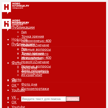
Новости
Публикации
Гид
Точка зрения
Новости
Новокузнецк-400
Публикации
НовоKUZнечане
Гид
Прямые вопросы
Точка зрения
Дело прошлого
Новокузнецк-400
#КузняРулит
НовоKUZнечане
Фото
Прямые вопросы
Фото дня
Дело прошлого
Фоторепортажи
#КузняРулит
Фото
VK
Фото дня
ОК
Фоторепортажи
Youtube
VK
Искать
ОК
Youtube