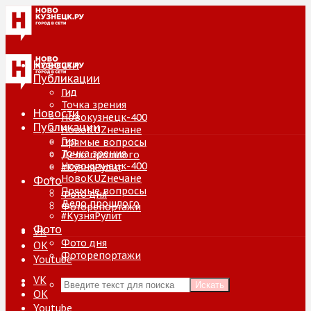
Новости
Публикации
Гид
Точка зрения
Новости
Новокузнецк-400
Публикации
НовоKUZнечане
Гид
Прямые вопросы
Точка зрения
Дело прошлого
Новокузнецк-400
#КузняРулит
НовоKUZнечане
Фото
Прямые вопросы
Фото дня
Дело прошлого
Фоторепортажи
#КузняРулит
Фото
VK
Фото дня
ОК
Фоторепортажи
Youtube
VK
Искать
ОК
Youtube