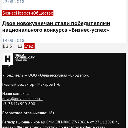
22.08.2018
Бизнес
Новости
Общество
Двое новокузнечан стали победителями
национального конкурса «Бизнес-успех»
14.08.2018
1
2
3
…
12
След.
Учредитель — ООО «Онлайн-журнал «Сибдепо».
Главный редактор - Макаров Г.Н.
Наши контакты:
news@novokuznetsk.ru
+7 (3842) 900-800
Возрастное ограничение: 18+
Регистрационный номер СМИ ЭЛ №ФС 77-79664 от 27.11.2020 г.,
выдано Федеральной службой по надзору в сфере связи,