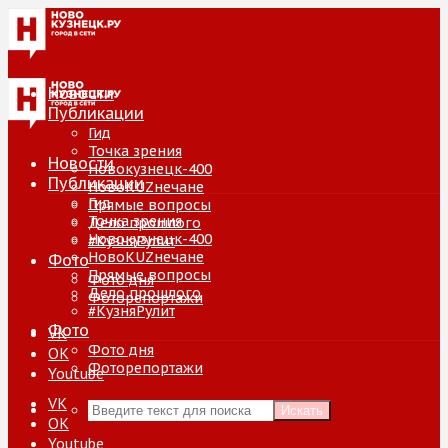
Новости
Публикации
Гид
Точка зрения
Новости
Новокузнецк-400
Публикации
НовоKUZнечане
Гид
Прямые вопросы
Точка зрения
Дело прошлого
Новокузнецк-400
#КузняРулит
НовоKUZнечане
Фото
Прямые вопросы
Фото дня
Дело прошлого
Фоторепортажи
#КузняРулит
Фото
VK
Фото дня
ОК
Фоторепортажи
Youtube
VK
Искать
ОК
Youtube