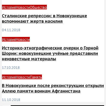
История
Новости
Общество
Сталинские репрессии: в Новокузнецке
вспоминают жертв насилия
04.11.2018
История
Новости
Историко-этнографические очерки о Горной
Шории: новокузнецкие учёные представили
неизвестные материалы
17.10.2018
История
Новости
Память
В Новокузнецке после реконструкции открыли
Аллею памяти воинам Афганистана
11.10.2018