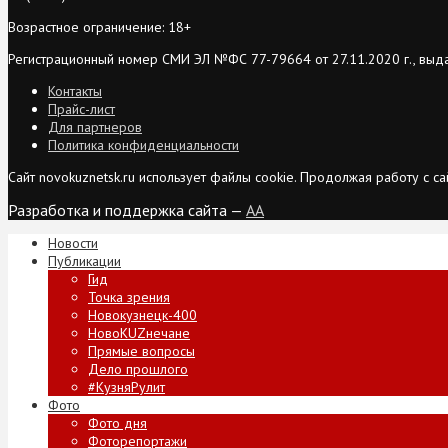
Возрастное ограничение: 18+
Регистрационный номер СМИ ЭЛ №ФС 77-79664 от 27.11.2020 г., выд
Контакты
Прайс-лист
Для партнеров
Политика конфиденциальности
Сайт novokuznetsk.ru использует файлы cookie. Продолжая работу с 
Разработка и поддержка сайта —
AA
Новости
Публикации
Гид
Точка зрения
Новокузнецк-400
НовоKUZнечане
Прямые вопросы
Дело прошлого
#КузняРулит
Фото
Фото дня
Фоторепортажи