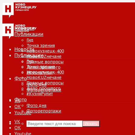
Новости
Публикации
Гид
Точка зрения
Новости
Новокузнецк-400
Публикации
НовоKUZнечане
Гид
Прямые вопросы
Точка зрения
Дело прошлого
Новокузнецк-400
#КузняРулит
НовоKUZнечане
Фото
Прямые вопросы
Фото дня
Дело прошлого
Фоторепортажи
#КузняРулит
Фото
VK
Фото дня
ОК
Фоторепортажи
Youtube
VK
Искать
ОК
Youtube