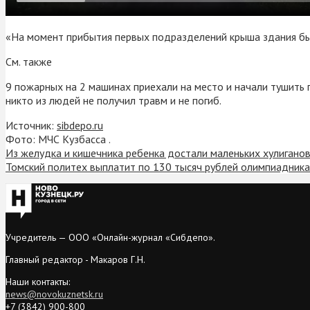
«На момент прибытия первых подразделений крыша здания бы
См. также
9 пожарных на 2 машинах приехали на место и начали тушить 
никто из людей не получил травм и не погиб.
Источник:
sibdepo.ru
Фото: МЧС Кузбасса .
Из желудка и кишечника ребенка достали маленьких хулигано
Томский политех выплатит по 130 тысяч рублей олимпиадника
Учредитель — ООО «Онлайн-журнал «Сибдепо».
Главный редактор - Макаров Г.Н.
Наши контакты:
news@novokuznetsk.ru
+7 (3842) 900-800