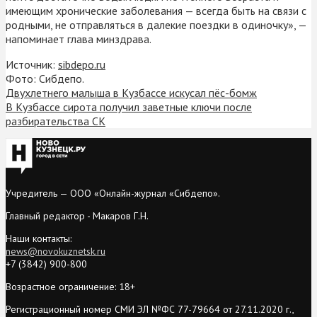
имеющим хронические заболевания — всегда быть на связи с
родными, не отправляться в далекие поездки в одиночку», —
напоминает глава минздрава.
Источник:
sibdepo.ru
Фото: Сибдепо.
Двухлетнего малыша в Кузбассе искусал пёс-бомж
В Кузбассе сирота получил заветные ключи после
разбирательства СК
Учредитель — ООО «Онлайн-журнал «Сибдепо».
Главный редактор - Макаров Г.Н.
Наши контакты:
news@novokuznetsk.ru
+7 (3842) 900-800
Возрастное ограничение: 18+
Регистрационный номер СМИ ЭЛ №ФС 77-79664 от 27.11.2020 г.,