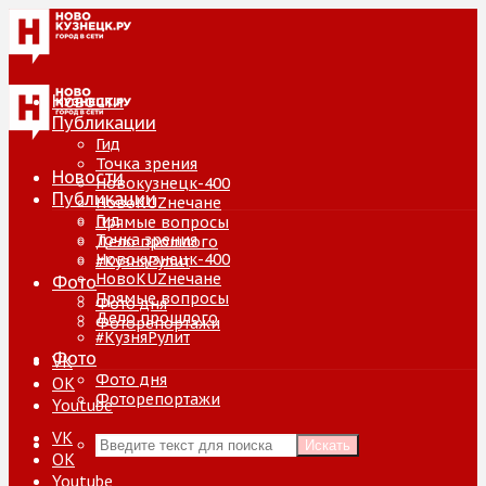
Новости
Публикации
Гид
Точка зрения
Новости
Новокузнецк-400
Публикации
НовоKUZнечане
Гид
Прямые вопросы
Точка зрения
Дело прошлого
Новокузнецк-400
#КузняРулит
НовоKUZнечане
Фото
Прямые вопросы
Фото дня
Дело прошлого
Фоторепортажи
#КузняРулит
Фото
VK
Фото дня
ОК
Фоторепортажи
Youtube
VK
Искать
ОК
Youtube