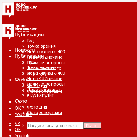
Новости
Публикации
Гид
Точка зрения
Новости
Новокузнецк-400
Публикации
НовоKUZнечане
Гид
Прямые вопросы
Точка зрения
Дело прошлого
Новокузнецк-400
#КузняРулит
НовоKUZнечане
Фото
Прямые вопросы
Фото дня
Дело прошлого
Фоторепортажи
#КузняРулит
Фото
VK
Фото дня
ОК
Фоторепортажи
Youtube
VK
Искать
ОК
Youtube