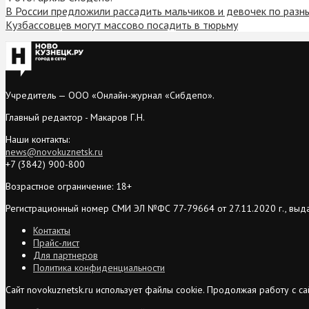
В России предложили рассадить мальчиков и девочек по разн
Кузбассовцев могут массово посадить в тюрьму
Учредитель — ООО «Онлайн-журнал «Сибдепо».
Главный редактор - Макаров Г.Н.
Наши контакты:
news@novokuznetsk.ru
+7 (3842) 900-800
Возрастное ограничение: 18+
Регистрационный номер СМИ ЭЛ №ФС 77-79664 от 27.11.2020 г., выд
Контакты
Прайс-лист
Для партнеров
Политика конфиденциальности
Сайт novokuznetsk.ru использует файлы cookie. Продолжая работу с 