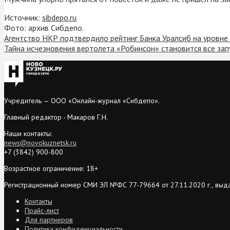
Источник:
sibdepo.ru
Фото: архив Сибдепо.
Агентство НКР подтвердило рейтинг Банка Уралсиб на уровне 
Тайна исчезновения вертолета «Робинсон» становится все зап
Учредитель — ООО «Онлайн-журнал «Сибдепо».
Главный редактор - Макаров Г.Н.
Наши контакты:
news@novokuznetsk.ru
+7 (3842) 900-800
Возрастное ограничение: 18+
Регистрационный номер СМИ ЭЛ №ФС 77-79664 от 27.11.2020 г., выд
Контакты
Прайс-лист
Для партнеров
Политика конфиденциальности