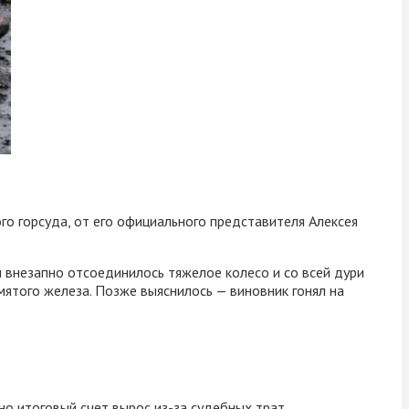
о горсуда, от его официального представителя Алексея
и внезапно отсоединилось тяжелое колесо и со всей дури
мятого железа. Позже выяснилось — виновник гонял на
но итоговый счет вырос из-за судебных трат.