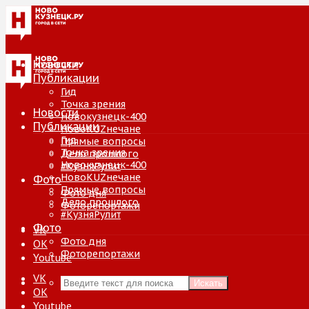
Новости
Публикации
Гид
Точка зрения
Новости
Новокузнецк-400
Публикации
НовоKUZнечане
Гид
Прямые вопросы
Точка зрения
Дело прошлого
Новокузнецк-400
#КузняРулит
НовоKUZнечане
Фото
Прямые вопросы
Фото дня
Дело прошлого
Фоторепортажи
#КузняРулит
Фото
VK
Фото дня
ОК
Фоторепортажи
Youtube
VK
Искать
ОК
Youtube