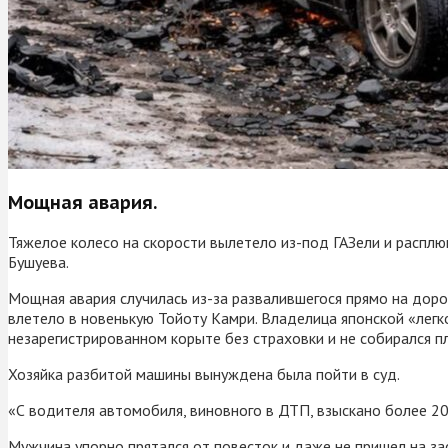
Мощная авария.
Тяжелое колесо на скорости вылетело из-под ГАЗели и расплю
Бушуева.
Мощная авария случилась из-за развалившегося прямо на доро
влетело в новенькую Тойоту Камри. Владелица японской «легко
незарегистрированном корыте без страховки и не собирался пл
Хозяйка разбитой машины вынуждена была пойти в суд.
«С водителя автомобиля, виновного в ДТП, взыскано более 20
Мужчина упорно прятался от повесток и даже не пришел на за