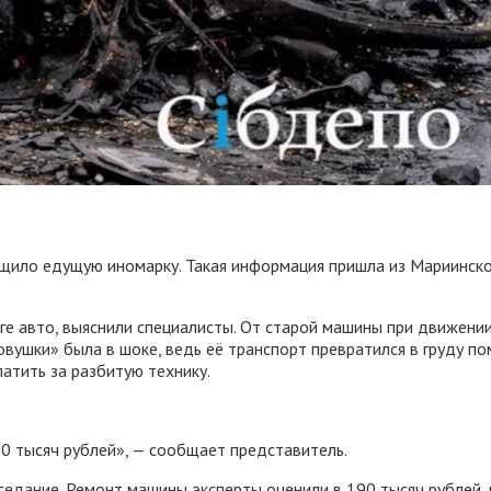
щило едущую иномарку. Такая информация пришла из Мариинског
ге авто, выяснили специалисты. От старой машины при движени
вушки» была в шоке, ведь её транспорт превратился в груду по
атить за разбитую технику.
0 тысяч рублей», — сообщает представитель.
седание. Ремонт машины эксперты оценили в 190 тысяч рублей, 