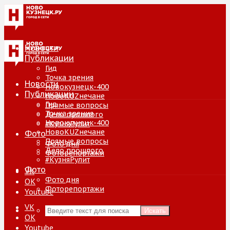
Новости
Публикации
Гид
Точка зрения
Новости
Новокузнецк-400
Публикации
НовоKUZнечане
Гид
Прямые вопросы
Точка зрения
Дело прошлого
Новокузнецк-400
#КузняРулит
НовоKUZнечане
Фото
Прямые вопросы
Фото дня
Дело прошлого
Фоторепортажи
#КузняРулит
Фото
VK
Фото дня
ОК
Фоторепортажи
Youtube
VK
Искать
ОК
Youtube