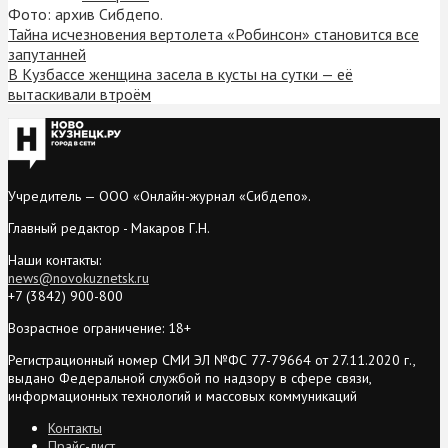
Фото: архив Сибдепо.
Тайна исчезновения вертолета «Робинсон» становится все
запутанней
В Кузбассе женщина засела в кусты на сутки — её
вытаскивали втроём
Учредитель — ООО «Онлайн-журнал «Сибдепо».
Главный редактор - Макаров Г.Н.
Наши контакты:
news@novokuznetsk.ru
+7 (3842) 900-800
Возрастное ограничение: 18+
Регистрационный номер СМИ ЭЛ №ФС 77-79664 от 27.11.2020 г.,
выдано Федеральной службой по надзору в сфере связи,
информационных технологий и массовых коммуникаций
Контакты
Прайс-лист