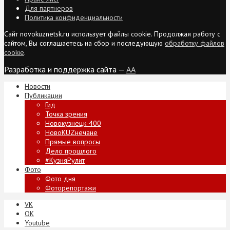
Для партнеров
Политика конфиденциальности
Сайт novokuznetsk.ru использует файлы cookie. Продолжая работу с
сайтом, Вы соглашаетесь на сбор и последующую
обработку файлов
cookie
.
Разработка и поддержка сайта —
AA
Новости
Публикации
Гид
Точка зрения
Новокузнецк-400
НовоKUZнечане
Прямые вопросы
Дело прошлого
#КузняРулит
Фото
Фото дня
Фоторепортажи
VK
ОК
Youtube