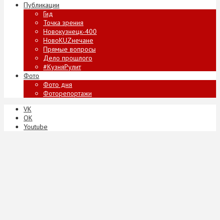
Публикации
Гид
Точка зрения
Новокузнецк-400
НовоKUZнечане
Прямые вопросы
Дело прошлого
#КузняРулит
Фото
Фото дня
Фоторепортажи
VK
ОК
Youtube