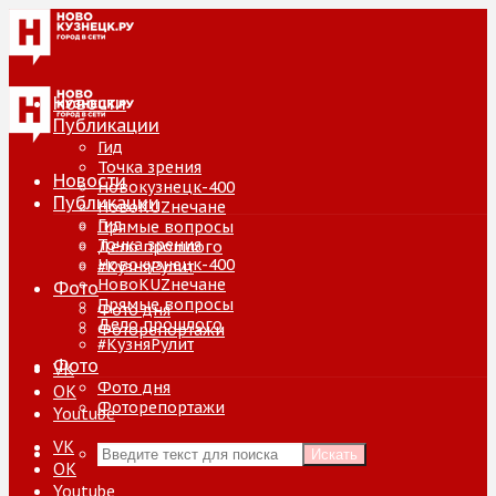
Новости
Публикации
Гид
Точка зрения
Новости
Новокузнецк-400
Публикации
НовоKUZнечане
Гид
Прямые вопросы
Точка зрения
Дело прошлого
Новокузнецк-400
#КузняРулит
НовоKUZнечане
Фото
Прямые вопросы
Фото дня
Дело прошлого
Фоторепортажи
#КузняРулит
Фото
VK
Фото дня
ОК
Фоторепортажи
Youtube
VK
Искать
ОК
Youtube