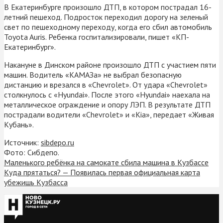
В Екатеринбурге произошло ДТП, в котором пострадал 16-
летний пешеход. Подросток переходил дорогу на зеленый
свет по пешеходному переходу, когда его сбил автомобиль
Toyota Auris. Ребенка госпитализировали, пишет «КП-
Екатеринбург».
Накануне в Динском районе произошло ДТП с участием пяти
машин. Водитель «КАМАЗа» не выбрал безопасную
дистанцию и врезался в «Chevrolet». От удара «Chevrolet»
столкнулось с «Hyundai». После этого «Hyundai» наехала на
металлическое ограждение и опору ЛЭП. В результате ДТП
пострадали водители «Chevrolet» и «Kia», передает «Живая
Кубань».
Источник:
sibdepo.ru
Фото: Сибдепо.
Маленького ребёнка на самокате сбила машина в Кузбассе
Куда прятаться? — Появилась первая официальная карта
убежишь Кузбасса