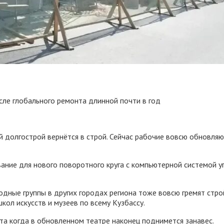
сле глобального ремонта длинной почти в год
 долгострой вернётся в строй. Сейчас рабочие вовсю обновляю
ние для нового поворотного круга с компьютерной системой уп
ходные группы в других городах региона тоже вовсю гремят ст
ол искусств и музеев по всему Кузбассу.
а когда в обновленном театре наконец поднимется занавес.