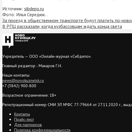
Источник:
sibdepo.ru
Фото: Илья Середюк. .
За проезд в общественном транспорте будут платить по-нов
В РПЦ рассказали, когда кузбассовцам ждать конца света
Учредитель — ООО «Онлайн-журнал «Сибдепо».
Главный редактор - Макаров Г.Н.
Наши контакты:
news@novokuznetsk.ru
+7 (3842) 900-800
Возрастное ограничение: 18+
Регистрационный номер СМИ ЭЛ №ФС 77-79664 от 27.11.2020 г., выд
Контакты
Прайс-лист
Для партнеров
Политика конфиденциальности