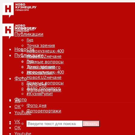
Новости
Публикации
Гид
Точка зрения
Новости
Новокузнецк-400
Публикации
НовоKUZнечане
Гид
Прямые вопросы
Точка зрения
Дело прошлого
Новокузнецк-400
#КузняРулит
НовоKUZнечане
Фото
Прямые вопросы
Фото дня
Дело прошлого
Фоторепортажи
#КузняРулит
Фото
VK
Фото дня
ОК
Фоторепортажи
Youtube
VK
Искать
ОК
Youtube