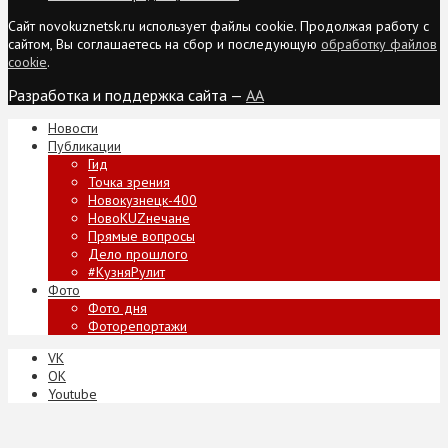
Сайт novokuznetsk.ru использует файлы cookie. Продолжая работу с
сайтом, Вы соглашаетесь на сбор и последующую
обработку файлов
cookie
.
Разработка и поддержка сайта —
AA
Новости
Публикации
Гид
Точка зрения
Новокузнецк-400
НовоKUZнечане
Прямые вопросы
Дело прошлого
#КузняРулит
Фото
Фото дня
Фоторепортажи
VK
ОК
Youtube