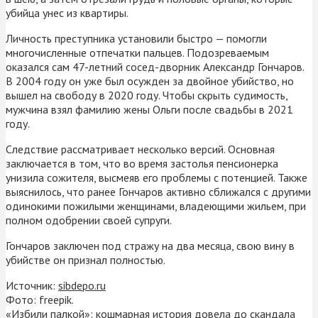
убийца унес из квартиры.
Личность преступника установили быстро — помогли
многочисленные отпечатки пальцев. Подозреваемым
оказался сам 47-летний сосед-дворник Александр Гончаров.
В 2004 году он уже был осужден за двойное убийство, но
вышел на свободу в 2020 году. Чтобы скрыть судимость,
мужчина взял фамилию жены Ольги после свадьбы в 2021
году.
Следствие рассматривает несколько версий. Основная
заключается в том, что во время застолья пенсионерка
унизила сожителя, высмеяв его проблемы с потенцией. Также
выяснилось, что ранее Гончаров активно сближался с другими
одинокими пожилыми женщинами, владеющими жильем, при
полном одобрении своей супруги.
Гончаров заключен под стражу на два месяца, свою вину в
убийстве он признал полностью.
Источник:
sibdepo.ru
Фото: freepik.
«Избили палкой»: кошмарная история довела до скандала