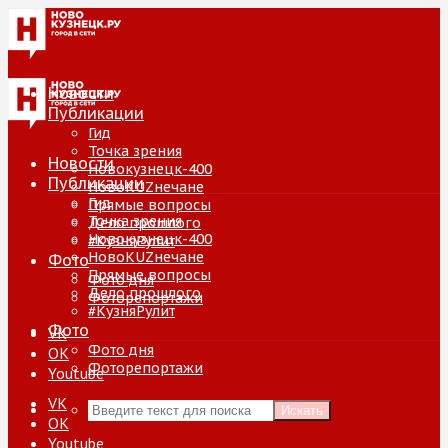
Новости
Публикации
Гид
Точка зрения
Новости
Новокузнецк-400
Публикации
НовоKUZнечане
Гид
Прямые вопросы
Точка зрения
Дело прошлого
Новокузнецк-400
#КузняРулит
НовоKUZнечане
Фото
Прямые вопросы
Фото дня
Дело прошлого
Фоторепортажи
#КузняРулит
Фото
VK
Фото дня
ОК
Фоторепортажи
Youtube
VK
Искать
ОК
Youtube