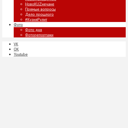
НовоKUZнечане
Прямые вопросы
Дело прошлого
#КузняРулит
Фото
Фото дня
Фоторепортажи
VK
ОК
Youtube