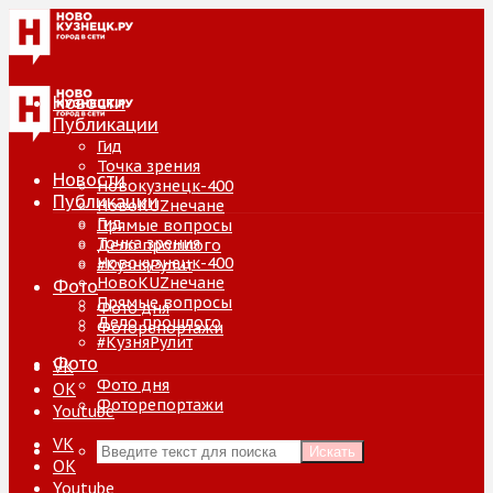
Новости
Публикации
Гид
Точка зрения
Новости
Новокузнецк-400
Публикации
НовоKUZнечане
Гид
Прямые вопросы
Точка зрения
Дело прошлого
Новокузнецк-400
#КузняРулит
НовоKUZнечане
Фото
Прямые вопросы
Фото дня
Дело прошлого
Фоторепортажи
#КузняРулит
Фото
VK
Фото дня
ОК
Фоторепортажи
Youtube
VK
Искать
ОК
Youtube