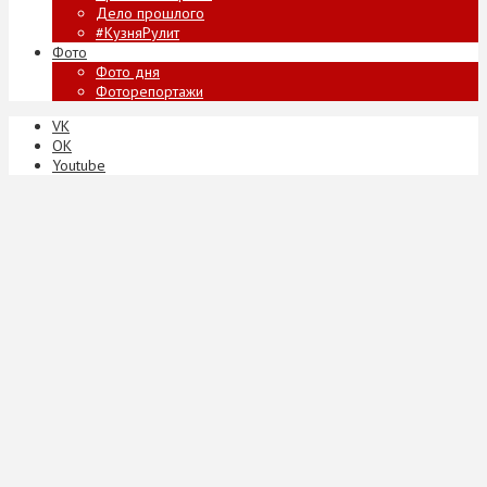
Дело прошлого
#КузняРулит
Фото
Фото дня
Фоторепортажи
VK
ОК
Youtube