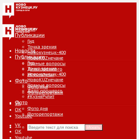
Новости
Публикации
Гид
Точка зрения
Новости
Новокузнецк-400
Публикации
НовоKUZнечане
Гид
Прямые вопросы
Точка зрения
Дело прошлого
Новокузнецк-400
#КузняРулит
НовоKUZнечане
Фото
Прямые вопросы
Фото дня
Дело прошлого
Фоторепортажи
#КузняРулит
Фото
VK
Фото дня
ОК
Фоторепортажи
Youtube
VK
Искать
ОК
Youtube