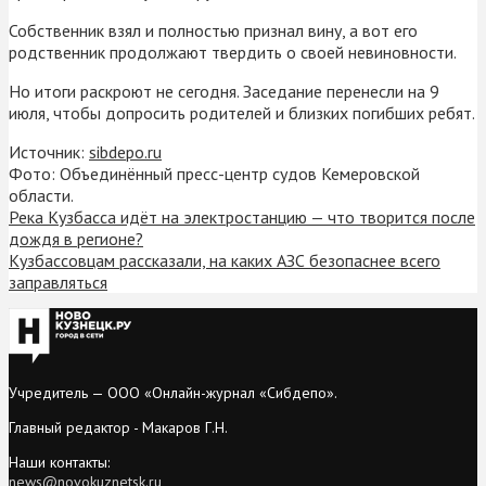
Собственник взял и полностью признал вину, а вот его
родственник продолжают твердить о своей невиновности.
Но итоги раскроют не сегодня. Заседание перенесли на 9
июля, чтобы допросить родителей и близких погибших ребят.
Источник:
sibdepo.ru
Фото: Объединённый пресс-центр судов Кемеровской
области.
Река Кузбасса идёт на электростанцию — что творится после
дождя в регионе?
Кузбассовцам рассказали, на каких АЗС безопаснее всего
заправляться
Учредитель — ООО «Онлайн-журнал «Сибдепо».
Главный редактор - Макаров Г.Н.
Наши контакты:
news@novokuznetsk.ru