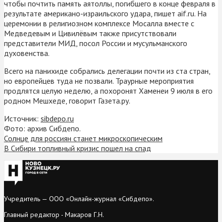
чтобы почтить память аятоллы, погибшего в конце февраля в
результате американо-израильского удара, пишет aif.ru. На
церемонии в религиозном комплексе Мосалла вместе с
Медведевым и Цивилёвым также присутствовали
представители МИД, посол России и мусульманского
духовенства.
Всего на панихиде собрались делегации почти из ста стран,
но европейцев туда не позвали. Траурные мероприятия
продлятся целую неделю, а похоронят Хаменеи 9 июля в его
родном Мешхеде, говорит Газета.ру.
Источник:
sibdepo.ru
Фото: архив Сибдепо.
Солнце для россиян станет микроскопическим
В Сибири топливный кризис пошел на спад
Учредитель — ООО «Онлайн-журнал «Сибдепо».
Главный редактор - Макаров Г.Н.