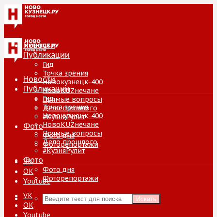
Новости
Публикации
Гид
Точка зрения
Новости
Новокузнецк-400
Публикации
НовоKUZнечане
Гид
Прямые вопросы
Точка зрения
Дело прошлого
Новокузнецк-400
#КузняРулит
НовоKUZнечане
Фото
Прямые вопросы
Фото дня
Дело прошлого
Фоторепортажи
#КузняРулит
Фото
VK
Фото дня
ОК
Фоторепортажи
Youtube
VK
Искать
ОК
Youtube