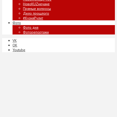
НовоKUZнечане
Прямые вопросы
Дело прошлого
#КузняРулит
Фото
Фото дня
Фоторепортажи
VK
ОК
Youtube