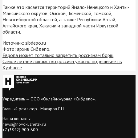
Также это касается территорий Ямало-Ненецкого и Ханты-
Мансийского округов, Омской, Тюменской, Томской,
Новосибирской областей, а также Республики Алтай,
Алтайского края, Хакасии и западной части Иркутской
области.
Источник:
sibdepo.ru
Фото: архив Сибдепо.
Европа может тотально запретить россиянам борщ
Самое летнее лакомство россиян ужасно подешевеет в
Кузбассе
Учредитель — ООО «Онлайн-журнал «Сибдепо».
Главный редактор - Макаров Г.Н.
Наши контакты:
news@novokuznetsk.ru
+7 (3842) 900-800