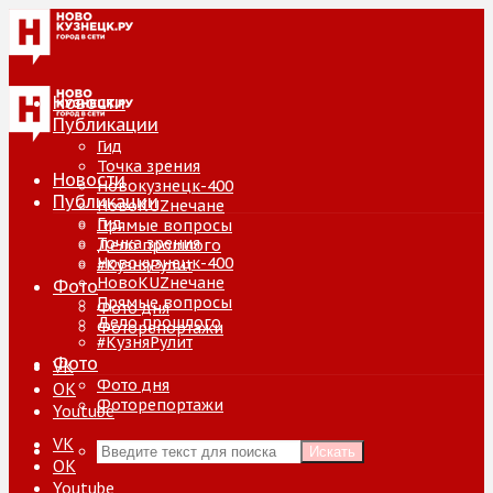
Новости
Публикации
Гид
Точка зрения
Новости
Новокузнецк-400
Публикации
НовоKUZнечане
Гид
Прямые вопросы
Точка зрения
Дело прошлого
Новокузнецк-400
#КузняРулит
НовоKUZнечане
Фото
Прямые вопросы
Фото дня
Дело прошлого
Фоторепортажи
#КузняРулит
Фото
VK
Фото дня
ОК
Фоторепортажи
Youtube
VK
Искать
ОК
Youtube