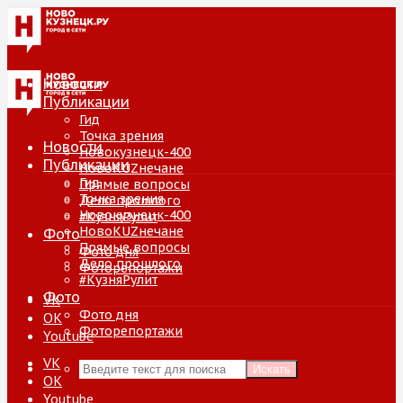
Новости
Публикации
Гид
Точка зрения
Новости
Новокузнецк-400
Публикации
НовоKUZнечане
Гид
Прямые вопросы
Точка зрения
Дело прошлого
Новокузнецк-400
#КузняРулит
НовоKUZнечане
Фото
Прямые вопросы
Фото дня
Дело прошлого
Фоторепортажи
#КузняРулит
Фото
VK
Фото дня
ОК
Фоторепортажи
Youtube
VK
Искать
ОК
Youtube