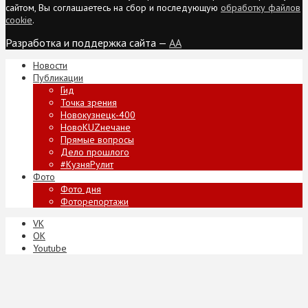
сайтом, Вы соглашаетесь на сбор и последующую
обработку файлов
cookie
.
Разработка и поддержка сайта —
AA
Новости
Публикации
Гид
Точка зрения
Новокузнецк-400
НовоKUZнечане
Прямые вопросы
Дело прошлого
#КузняРулит
Фото
Фото дня
Фоторепортажи
VK
ОК
Youtube