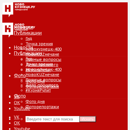
Новости
Публикации
Гид
Точка зрения
Новости
Новокузнецк-400
Публикации
НовоKUZнечане
Гид
Прямые вопросы
Точка зрения
Дело прошлого
Новокузнецк-400
#КузняРулит
НовоKUZнечане
Фото
Прямые вопросы
Фото дня
Дело прошлого
Фоторепортажи
#КузняРулит
Фото
VK
Фото дня
ОК
Фоторепортажи
Youtube
VK
Искать
ОК
Youtube