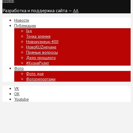
cookie
.
Разработка и поддержка сайта —
AA
Новости
Публикации
Гид
Точка зрения
Новокузнецк-400
НовоKUZнечане
Прямые вопросы
Дело прошлого
#КузняРулит
Фото
Фото дня
Фоторепортажи
VK
ОК
Youtube