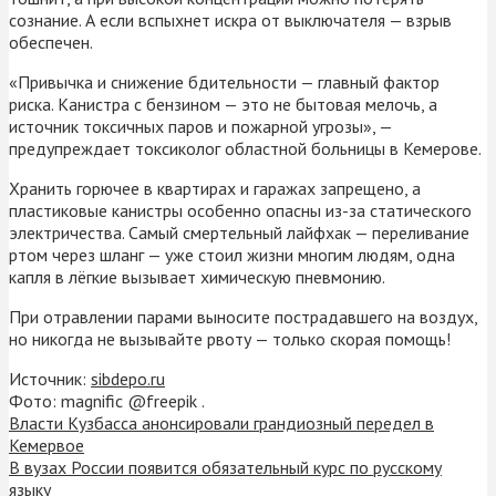
сознание. А если вспыхнет искра от выключателя — взрыв
обеспечен.
«Привычка и снижение бдительности — главный фактор
риска. Канистра с бензином — это не бытовая мелочь, а
источник токсичных паров и пожарной угрозы», —
предупреждает токсиколог областной больницы в Кемерове.
Хранить горючее в квартирах и гаражах запрещено, а
пластиковые канистры особенно опасны из-за статического
электричества. Самый смертельный лайфхак — переливание
ртом через шланг — уже стоил жизни многим людям, одна
капля в лёгкие вызывает химическую пневмонию.
При отравлении парами выносите пострадавшего на воздух,
но никогда не вызывайте рвоту — только скорая помощь!
Источник:
sibdepo.ru
Фото: magnific @freepik .
Власти Кузбасса анонсировали грандиозный передел в
Кемервое
В вузах России появится обязательный курс по русскому
языку