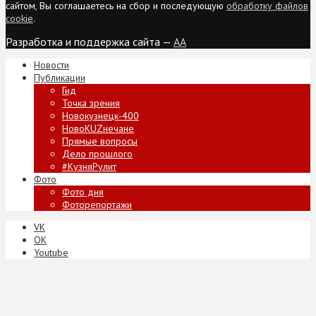
сайтом, Вы соглашаетесь на сбор и последующую
обработку файлов
cookie
.
Разработка и поддержка сайта —
AA
Новости
Публикации
Гид
Точка зрения
Новокузнецк-400
НовоKUZнечане
Прямые вопросы
Дело прошлого
#КузняРулит
Фото
Фото дня
Фоторепортажи
VK
ОК
Youtube