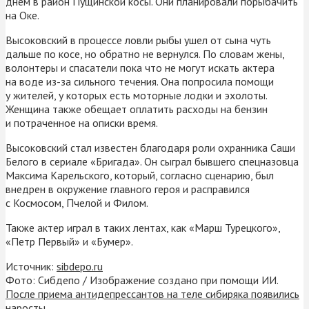
днем в район Пущинской косы. Они планировали порыбачить
на Оке.
Высоковский в процессе ловли рыбы ушел от сына чуть
дальше по косе, но обратно не вернулся. По словам жены,
волонтеры и спасатели пока что не могут искать актера
на воде из-за сильного течения. Она попросила помощи
у жителей, у которых есть моторные лодки и эхолоты.
Женщина также обещает оплатить расходы на бензин
и потраченное на описки время.
Высоковский стал известен благодаря роли охранника Саши
Белого в сериале «Бригада». Он сыграл бывшего спецназовца
Максима Карельского, который, согласно сценарию, был
внедрен в окружение главного героя и расправился
с Космосом, Пчелой и Филом.
Также актер играл в таких лентах, как «Марш Турецкого»,
«Петр Первый» и «Бумер».
Источник:
sibdepo.ru
Фото: Сибдепо / Изображение создано при помощи ИИ.
После приема антидепрессантов на теле сибиряка появились
наросты