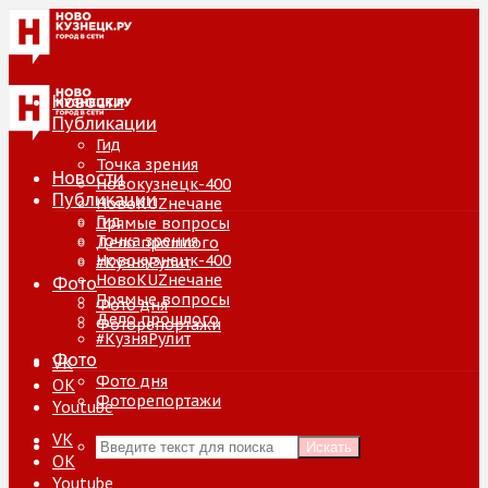
Новости
Публикации
Гид
Точка зрения
Новости
Новокузнецк-400
Публикации
НовоKUZнечане
Гид
Прямые вопросы
Точка зрения
Дело прошлого
Новокузнецк-400
#КузняРулит
НовоKUZнечане
Фото
Прямые вопросы
Фото дня
Дело прошлого
Фоторепортажи
#КузняРулит
Фото
VK
Фото дня
ОК
Фоторепортажи
Youtube
VK
Искать
ОК
Youtube