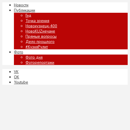
Новости
Публикации
Гид
Точка зрения
Новокузнецк-400
НовоKUZнечане
Прямые вопросы
Дело прошлого
#КузняРулит
Фото
Фото дня
Фоторепортажи
VK
ОК
Youtube