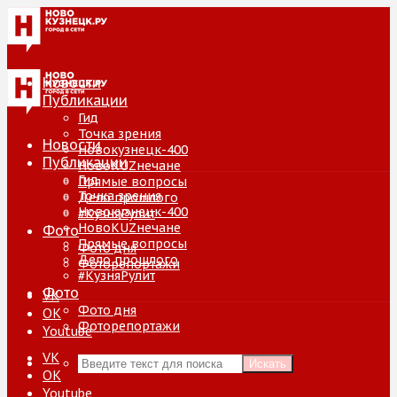
Новости
Публикации
Гид
Точка зрения
Новости
Новокузнецк-400
Публикации
НовоKUZнечане
Гид
Прямые вопросы
Точка зрения
Дело прошлого
Новокузнецк-400
#КузняРулит
НовоKUZнечане
Фото
Прямые вопросы
Фото дня
Дело прошлого
Фоторепортажи
#КузняРулит
Фото
VK
Фото дня
ОК
Фоторепортажи
Youtube
VK
Искать
ОК
Youtube