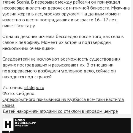
тягаче Scania. В перерывах между рейсами он принуждал
несовершеннолетних девочек к интимной близости. Мужчина
увозил жертв в лес, угрожая оружием. На данным момент
известно о шести пострадавших в возрасте 16–17 лет,
пишет Газета.ру.
Одна из девочек исчезла бесследно после того, как села в
салон к педофилу. Момент их встречи подтвержден
несколькими очевидцами.
Следователи не исключают возможность существования
других пострадавших и разыскивают их. В отношении
подозреваемого возбудили уголовное дело, сейчас он
находится под стражей.
Источник:
sibdepo.ru
Фото: Сибдепо.
Суперскрытного призывника из Кузбасса всё-таки настигла
карма
Детей накормили ягодами со стеклом в игровом центре