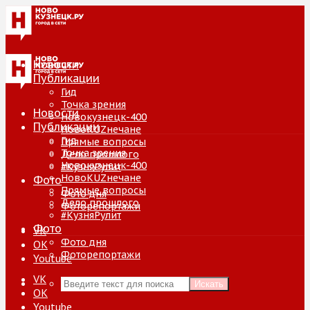
Новости
Публикации
Гид
Точка зрения
Новости
Новокузнецк-400
Публикации
НовоKUZнечане
Гид
Прямые вопросы
Точка зрения
Дело прошлого
Новокузнецк-400
#КузняРулит
НовоKUZнечане
Фото
Прямые вопросы
Фото дня
Дело прошлого
Фоторепортажи
#КузняРулит
Фото
VK
Фото дня
ОК
Фоторепортажи
Youtube
VK
Искать
ОК
Youtube