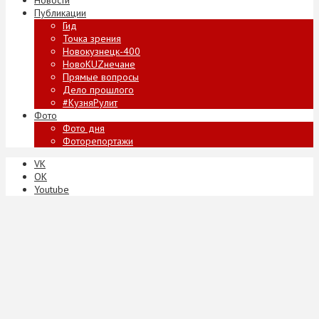
Публикации
Гид
Точка зрения
Новокузнецк-400
НовоKUZнечане
Прямые вопросы
Дело прошлого
#КузняРулит
Фото
Фото дня
Фоторепортажи
VK
ОК
Youtube