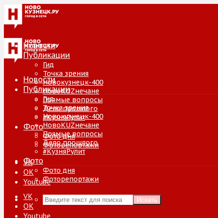
Новости
Публикации
Гид
Точка зрения
Новости
Новокузнецк-400
Публикации
НовоKUZнечане
Гид
Прямые вопросы
Точка зрения
Дело прошлого
Новокузнецк-400
#КузняРулит
НовоKUZнечане
Фото
Прямые вопросы
Фото дня
Дело прошлого
Фоторепортажи
#КузняРулит
Фото
VK
Фото дня
ОК
Фоторепортажи
Youtube
VK
Искать
ОК
Youtube