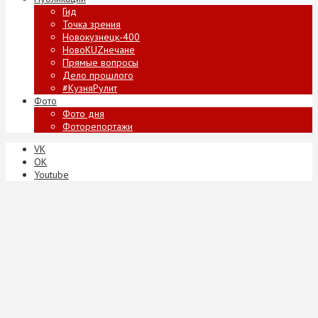
Гид
Точка зрения
Новокузнецк-400
НовоKUZнечане
Прямые вопросы
Дело прошлого
#КузняРулит
Фото
Фото дня
Фоторепортажи
VK
ОК
Youtube