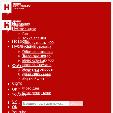
Новости
Публикации
Гид
Точка зрения
Новости
Новокузнецк-400
Публикации
НовоKUZнечане
Гид
Прямые вопросы
Точка зрения
Дело прошлого
Новокузнецк-400
#КузняРулит
НовоKUZнечане
Фото
Прямые вопросы
Фото дня
Дело прошлого
Фоторепортажи
#КузняРулит
Фото
VK
Фото дня
ОК
Фоторепортажи
Youtube
VK
Искать
ОК
Youtube