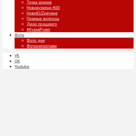
Точка зрения
Новокузнецк-400
НовоKUZнечане
Прямые вопросы
Дело прошлого
#КузняРулит
Фото
Фото дня
Фоторепортажи
VK
ОК
Youtube