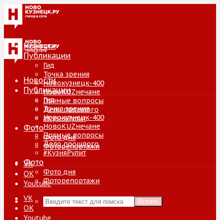
Новости
Публикации
Гид
Точка зрения
Новости
Новокузнецк-400
Публикации
НовоKUZнечане
Гид
Прямые вопросы
Точка зрения
Дело прошлого
Новокузнецк-400
#КузняРулит
НовоKUZнечане
Фото
Прямые вопросы
Фото дня
Дело прошлого
Фоторепортажи
#КузняРулит
Фото
VK
Фото дня
ОК
Фоторепортажи
Youtube
VK
Искать
ОК
Youtube