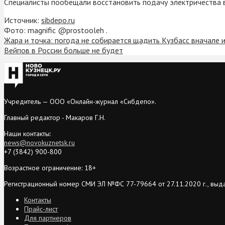
Специалисты пообещали восстановить подачу электричества в
Источник:
sibdepo.ru
Фото: magnific @prostooleh .
Жара и точка: погода не собирается щадить Кузбасс вначале 
Вейпов в России больше не будет
Учредитель — ООО «Онлайн-журнал «Сибдепо».
Главный редактор - Макаров Г.Н.
Наши контакты:
news@novokuznetsk.ru
+7 (3842) 900-800
Возрастное ограничение: 18+
Регистрационный номер СМИ ЭЛ №ФС 77-79664 от 27.11.2020 г., выд
Контакты
Прайс-лист
Для партнеров