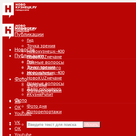
Новости
Публикации
Гид
Точка зрения
Новости
Новокузнецк-400
Публикации
НовоKUZнечане
Гид
Прямые вопросы
Точка зрения
Дело прошлого
Новокузнецк-400
#КузняРулит
НовоKUZнечане
Фото
Прямые вопросы
Фото дня
Дело прошлого
Фоторепортажи
#КузняРулит
Фото
VK
Фото дня
ОК
Фоторепортажи
Youtube
VK
Искать
ОК
Youtube