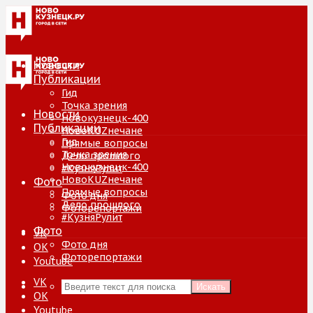
Новости
Публикации
Гид
Точка зрения
Новости
Новокузнецк-400
Публикации
НовоKUZнечане
Гид
Прямые вопросы
Точка зрения
Дело прошлого
Новокузнецк-400
#КузняРулит
НовоKUZнечане
Фото
Прямые вопросы
Фото дня
Дело прошлого
Фоторепортажи
#КузняРулит
Фото
VK
Фото дня
ОК
Фоторепортажи
Youtube
VK
Искать
ОК
Youtube