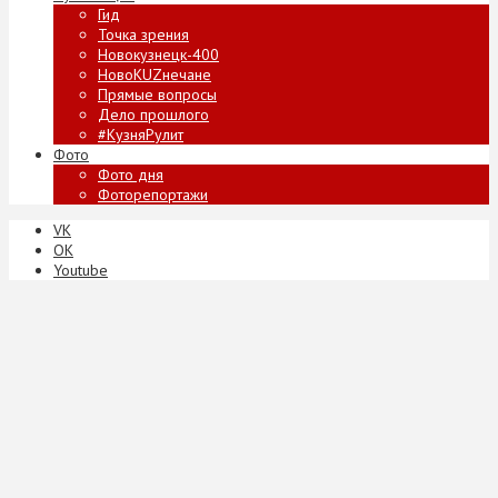
Гид
Точка зрения
Новокузнецк-400
НовоKUZнечане
Прямые вопросы
Дело прошлого
#КузняРулит
Фото
Фото дня
Фоторепортажи
VK
ОК
Youtube