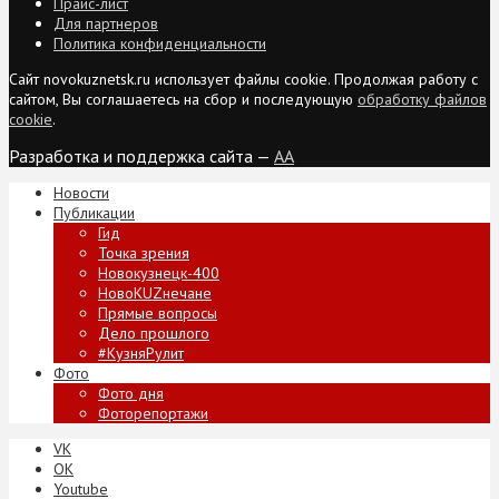
Прайс-лист
Для партнеров
Политика конфиденциальности
Сайт novokuznetsk.ru использует файлы cookie. Продолжая работу с
сайтом, Вы соглашаетесь на сбор и последующую
обработку файлов
cookie
.
Разработка и поддержка сайта —
AA
Новости
Публикации
Гид
Точка зрения
Новокузнецк-400
НовоKUZнечане
Прямые вопросы
Дело прошлого
#КузняРулит
Фото
Фото дня
Фоторепортажи
VK
ОК
Youtube