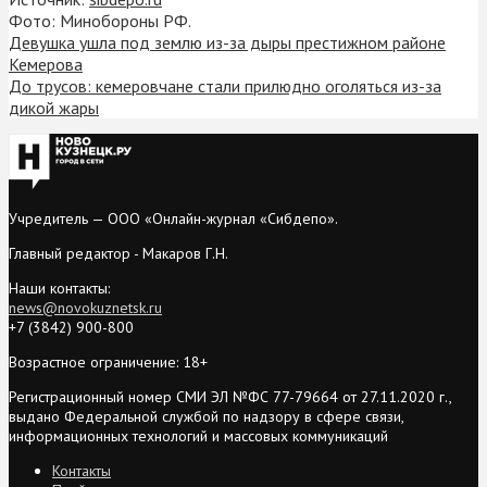
Фото: Минобороны РФ.
Девушка ушла под землю из-за дыры престижном районе
Кемерова
До трусов: кемеровчане стали прилюдно оголяться из-за
дикой жары
Учредитель — ООО «Онлайн-журнал «Сибдепо».
Главный редактор - Макаров Г.Н.
Наши контакты:
news@novokuznetsk.ru
+7 (3842) 900-800
Возрастное ограничение: 18+
Регистрационный номер СМИ ЭЛ №ФС 77-79664 от 27.11.2020 г.,
выдано Федеральной службой по надзору в сфере связи,
информационных технологий и массовых коммуникаций
Контакты