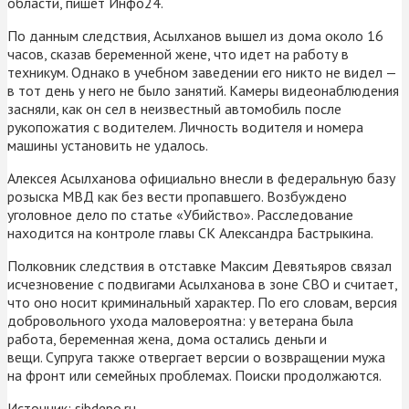
области, пишет Инфо24.
По данным следствия, Асылханов вышел из дома около 16
часов, сказав беременной жене, что идет на работу в
техникум. Однако в учебном заведении его никто не видел —
в тот день у него не было занятий. Камеры видеонаблюдения
засняли, как он сел в неизвестный автомобиль после
рукопожатия с водителем. Личность водителя и номера
машины установить не удалось.
Алексея Асылханова официально внесли в федеральную базу
розыска МВД как без вести пропавшего. Возбуждено
уголовное дело по статье «Убийство». Расследование
находится на контроле главы СК Александра Бастрыкина.
Полковник следствия в отставке Максим Девятьяров связал
исчезновение с подвигами Асылханова в зоне СВО и считает,
что оно носит криминальный характер. По его словам, версия
добровольного ухода маловероятна: у ветерана была
работа, беременная жена, дома остались деньги и
вещи. Супруга также отвергает версии о возвращении мужа
на фронт или семейных проблемах. Поиски продолжаются.
Источник:
sibdepo.ru