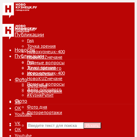
Новости
Публикации
Гид
Точка зрения
Новости
Новокузнецк-400
Публикации
НовоKUZнечане
Гид
Прямые вопросы
Точка зрения
Дело прошлого
Новокузнецк-400
#КузняРулит
НовоKUZнечане
Фото
Прямые вопросы
Фото дня
Дело прошлого
Фоторепортажи
#КузняРулит
Фото
VK
Фото дня
ОК
Фоторепортажи
Youtube
VK
Искать
ОК
Youtube