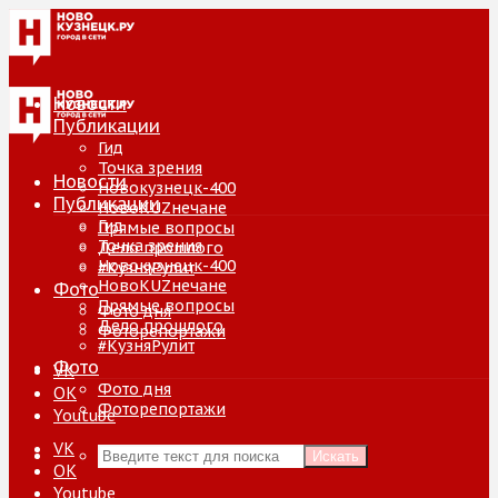
Новости
Публикации
Гид
Точка зрения
Новости
Новокузнецк-400
Публикации
НовоKUZнечане
Гид
Прямые вопросы
Точка зрения
Дело прошлого
Новокузнецк-400
#КузняРулит
НовоKUZнечане
Фото
Прямые вопросы
Фото дня
Дело прошлого
Фоторепортажи
#КузняРулит
Фото
VK
Фото дня
ОК
Фоторепортажи
Youtube
VK
Искать
ОК
Youtube