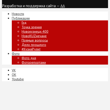
Разработка и поддержка сайта —
AA
Новости
Публикации
Гид
Точка зрения
Новокузнецк-400
НовоKUZнечане
Прямые вопросы
Дело прошлого
#КузняРулит
Фото
Фото дня
Фоторепортажи
VK
ОК
Youtube