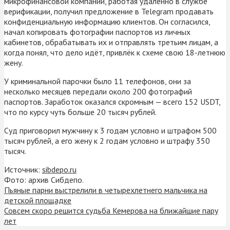
микрофинансовой компании, работая удалённо в службе
верификации, получил предложение в Telegram продавать
конфиденциальную информацию клиентов. Он согласился,
начал копировать фотографии паспортов из личных
кабинетов, обрабатывать их и отправлять третьим лицам, а
когда понял, что дело идёт, привлёк к схеме свою 18-летнюю
жену.
У криминальной парочки было 11 телефонов, они за
несколько месяцев передали около 200 фотографий
паспортов. Заработок оказался скромным — всего 152 USDT,
что по курсу чуть больше 20 тысяч рублей.
Суд приговорил мужчину к 3 годам условно и штрафом 500
тысяч рублей, а его жену к 2 годам условно и штрафу 350
тысяч.
Источник:
sibdepo.ru
Фото: архив Сибдепо.
Пьяные парни выстрелили в четырехлетнего мальчика на
детской площадке
Совсем скоро решится судьба Кемерова на ближайшие пару
лет