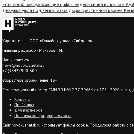
Есть погибшие: ужасающие цифры недели снова всплыли в Куз
Девушка ушла под землю из-за дыры престижном районе Кем
Учредитель — ООО «Онлайн-журнал «Сибдепо».
Главный редактор - Макаров Г.Н.
Наши контакты:
news@novokuznetsk.ru
+7 (3842) 900-800
Возрастное ограничение: 18+
Регистрационный номер СМИ ЭЛ №ФС 77-79664 от 27.11.2020 г., выд
Контакты
Прайс-лист
Для партнеров
Политика конфиденциальности
Сайт novokuznetsk.ru использует файлы cookie. Продолжая работу с 