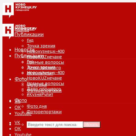
Новости
Публикации
Гид
Точка зрения
Новости
Новокузнецк-400
Публикации
НовоKUZнечане
Гид
Прямые вопросы
Точка зрения
Дело прошлого
Новокузнецк-400
#КузняРулит
НовоKUZнечане
Фото
Прямые вопросы
Фото дня
Дело прошлого
Фоторепортажи
#КузняРулит
Фото
VK
Фото дня
ОК
Фоторепортажи
Youtube
VK
Искать
ОК
Youtube