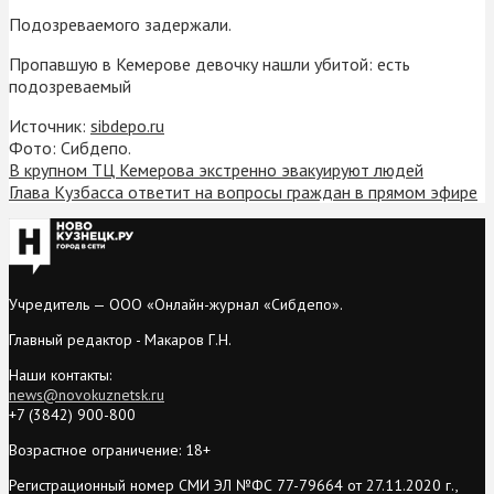
Подозреваемого задержали.
Пропавшую в Кемерове девочку нашли убитой: есть
подозреваемый
Источник:
sibdepo.ru
Фото: Сибдепо.
В крупном ТЦ Кемерова экстренно эвакуируют людей
Глава Кузбасса ответит на вопросы граждан в прямом эфире
Учредитель — ООО «Онлайн-журнал «Сибдепо».
Главный редактор - Макаров Г.Н.
Наши контакты:
news@novokuznetsk.ru
+7 (3842) 900-800
Возрастное ограничение: 18+
Регистрационный номер СМИ ЭЛ №ФС 77-79664 от 27.11.2020 г.,