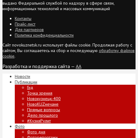
выдано Федеральной службой по надзору в сфере связи,
информационных технологий и массовых коммуникаций
Контакты
Прайс-лист
Для партнеров
Политика конфиденциальности
Сайт novokuznetsk.ru использует файлы cookie. Продолжая работу с
сайтом, Вы соглашаетесь на сбор и последующую
обработку файлов
cookie
.
Разработка и поддержка сайта —
AA
Новости
Публикации
Гид
Точка зрения
Новокузнецк-400
НовоKUZнечане
Прямые вопросы
Дело прошлого
#КузняРулит
Фото
Фото дня
Фоторепортажи