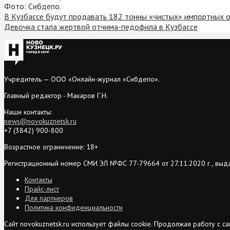
Фото: Сибдепо.
В Кузбассе будут продавать 182 тонны «чистых» импортных 
Девочка стала жертвой отчима-педофила в Кузбассе
Учредитель — ООО «Онлайн-журнал «Сибдепо».
Главный редактор - Макаров Г.Н.
Наши контакты:
news@novokuznetsk.ru
+7 (3842) 900-800
Возрастное ограничение: 18+
Регистрационный номер СМИ ЭЛ №ФС 77-79664 от 27.11.2020 г., выд
Контакты
Прайс-лист
Для партнеров
Политика конфиденциальности
Сайт novokuznetsk.ru использует файлы cookie. Продолжая работу с 