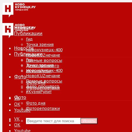
Новости
Публикации
Гид
Точка зрения
Новости
Новокузнецк-400
Публикации
НовоKUZнечане
Гид
Прямые вопросы
Точка зрения
Дело прошлого
Новокузнецк-400
#КузняРулит
НовоKUZнечане
Фото
Прямые вопросы
Фото дня
Дело прошлого
Фоторепортажи
#КузняРулит
Фото
VK
Фото дня
ОК
Фоторепортажи
Youtube
VK
Искать
ОК
Youtube