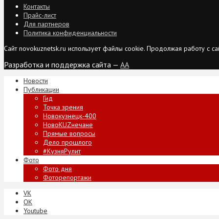
Контакты
Прайс-лист
Для партнеров
Политика конфиденциальности
Сайт novokuznetsk.ru использует файлы cookie. Продолжая работу с 
Разработка и поддержка сайта —
AA
Новости
Публикации
Гид
Точка зрения
Новокузнецк-400
НовоKUZнечане
Прямые вопросы
Дело прошлого
#КузняРулит
Фото
Фото дня
Фоторепортажи
VK
ОК
Youtube