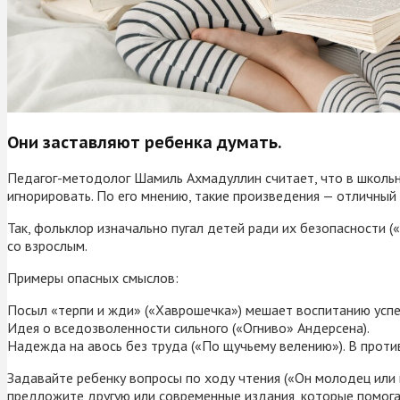
Они заставляют ребенка думать.
Педагог-методолог Шамиль Ахмадуллин считает, что в школьно
игнорировать. По его мнению, такие произведения — отличный 
Так, фольклор изначально пугал детей ради их безопасности (
со взрослым.
Примеры опасных смыслов:
Посыл «терпи и жди» («Хаврошечка») мешает воспитанию успе
Идея о вседозволенности сильного («Огниво» Андерсена).
Надежда на авось без труда («По щучьему велению»). В проти
Задавайте ребенку вопросы по ходу чтения («Он молодец или н
предложите другую или современные издания, которые помога