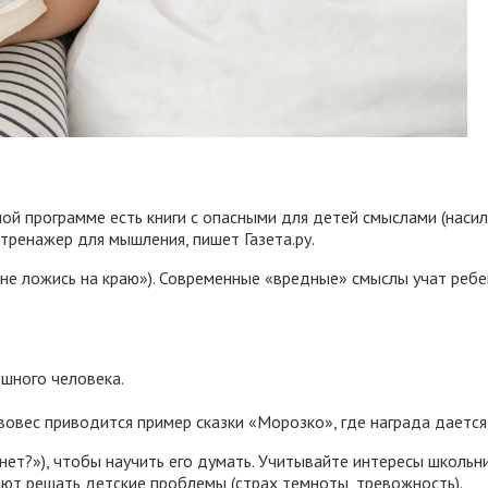
й программе есть книги с опасными для детей смыслами (насили
тренажер для мышления, пишет Газета.ру.
«не ложись на краю»). Современные «вредные» смыслы учат ребе
шного человека.
вовес приводится пример сказки «Морозко», где награда дается
ет?»), чтобы научить его думать. Учитывайте интересы школьник
ют решать детские проблемы (страх темноты, тревожность).