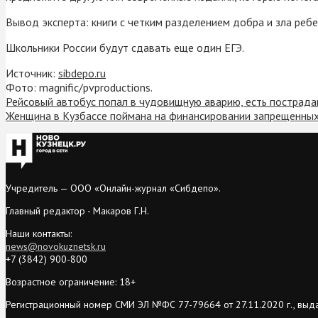
Вывод эксперта: книги с четким разделением добра и зла реб
Школьники России будут сдавать еще один ЕГЭ.
Источник:
sibdepo.ru
Фото: magnific/pvproductions.
Рейсовый автобус попал в чудовищную аварию, есть пострад
Женщина в Кузбассе поймана на финансировании запрещенных
Учредитель — ООО «Онлайн-журнал «Сибдепо».
Главный редактор - Макаров Г.Н.
Наши контакты:
news@novokuznetsk.ru
+7 (3842) 900-800
Возрастное ограничение: 18+
Регистрационный номер СМИ ЭЛ №ФС 77-79664 от 27.11.2020 г., выд