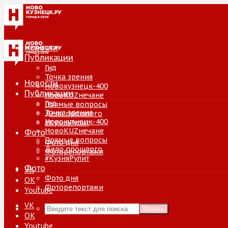
Новости
Публикации
Гид
Точка зрения
Новости
Новокузнецк-400
Публикации
НовоKUZнечане
Гид
Прямые вопросы
Точка зрения
Дело прошлого
Новокузнецк-400
#КузняРулит
НовоKUZнечане
Фото
Прямые вопросы
Фото дня
Дело прошлого
Фоторепортажи
#КузняРулит
Фото
VK
Фото дня
ОК
Фоторепортажи
Youtube
VK
Искать
ОК
Youtube