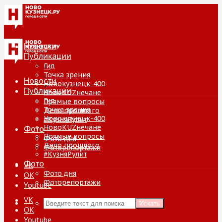
Новости
Публикации
Гид
Точка зрения
Новости
Новокузнецк-400
Публикации
НовоKUZнечане
Гид
Прямые вопросы
Точка зрения
Дело прошлого
Новокузнецк-400
#КузняРулит
НовоKUZнечане
Фото
Прямые вопросы
Фото дня
Дело прошлого
Фоторепортажи
#КузняРулит
Фото
VK
Фото дня
ОК
Фоторепортажи
Youtube
VK
Искать
ОК
Youtube