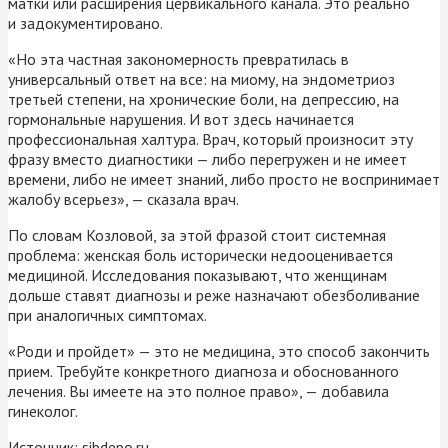
матки или расширения цервикального канала. Это реально
и задокументировано.
«Но эта частная закономерность превратилась в
универсальный ответ на все: на миому, на эндометриоз
третьей степени, на хронические боли, на депрессию, на
гормональные нарушения. И вот здесь начинается
профессиональная халтура. Врач, который произносит эту
фразу вместо диагностики — либо перегружен и не имеет
времени, либо не имеет знаний, либо просто не воспринимает
жалобу всерьез», — сказала врач.
По словам Козловой, за этой фразой стоит системная
проблема: женская боль исторически недооценивается
медициной. Исследования показывают, что женщинам
дольше ставят диагнозы и реже назначают обезболивание
при аналогичных симптомах.
«Роди и пройдет» — это не медицина, это способ закончить
прием. Требуйте конкретного диагноза и обоснованного
лечения. Вы имеете на это полное право», — добавила
гинеколог.
Источник:
sibdepo.ru