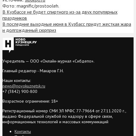
Фото: magnific/prostooleh.
В Кузбассе не будет спиртного из-за двух популярных
праздников
В последние выходные июня в Кузбасс придут жесткая жара
и долгожданный сюрприз
Учредитель — ООО «Онлайн-журнал «Сибдепо».
Главный редактор - Макаров Г.Н.
Наши контакты:
news@novokuznetsk.ru
+7 (3842) 900-800
Возрастное ограничение: 18+
Регистрационный номер СМИ ЭЛ №ФС 77-79664 от 27.11.2020 г.,
выдано Федеральной службой по надзору в сфере связи,
информационных технологий и массовых коммуникаций
Контакты