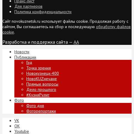
Прайс-лист
Для партнеров
Политика конфиденциальности
Сайт novokuznetsk.ru использует файлы cookie. Продолжая работу с
сайтом, Вы соглашаетесь на сбор и последующую
обработку файлов
cookie
.
Разработка и поддержка сайта —
AA
Новости
Публикации
Гид
Точка зрения
Новокузнецк-400
НовоKUZнечане
Прямые вопросы
Дело прошлого
#КузняРулит
Фото
Фото дня
Фоторепортажи
VK
ОК
Youtube