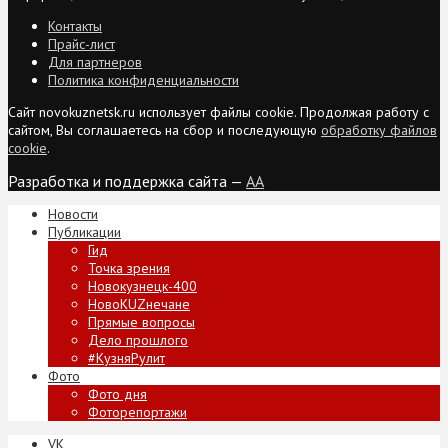
Контакты
Прайс-лист
Для партнеров
Политика конфиденциальности
Сайт novokuznetsk.ru использует файлы cookie. Продолжая работу с
сайтом, Вы соглашаетесь на сбор и последующую
обработку файлов
cookie
.
Разработка и поддержка сайта —
AA
Новости
Публикации
Гид
Точка зрения
Новокузнецк-400
НовоKUZнечане
Прямые вопросы
Дело прошлого
#КузняРулит
Фото
Фото дня
Фоторепортажи
VK