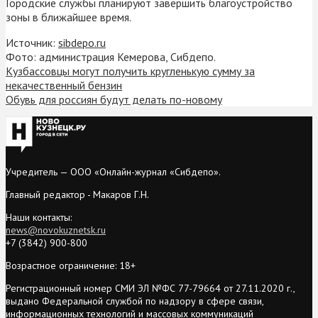
Городские службы планируют завершить благоустройство
зоны в ближайшее время.
Источник:
sibdepo.ru
Фото: администрация Кемерова, Сибдепо.
Кузбассовцы могут получить кругленькую сумму за
некачественный бензин
Обувь для россиян будут делать по-новому
Учредитель — ООО «Онлайн-журнал «Сибдепо».
Главный редактор - Макаров Г.Н.
Наши контакты:
news@novokuznetsk.ru
+7 (3842) 900-800
Возрастное ограничение: 18+
Регистрационный номер СМИ ЭЛ №ФС 77-79664 от 27.11.2020 г.,
выдано Федеральной службой по надзору в сфере связи,
информационных технологий и массовых коммуникаций