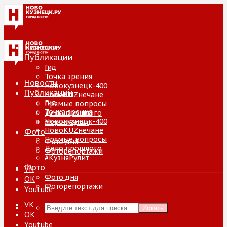
Новости
Публикации
Гид
Точка зрения
Новости
Новокузнецк-400
Публикации
НовоKUZнечане
Гид
Прямые вопросы
Точка зрения
Дело прошлого
Новокузнецк-400
#КузняРулит
НовоKUZнечане
Фото
Прямые вопросы
Фото дня
Дело прошлого
Фоторепортажи
#КузняРулит
Фото
VK
Фото дня
ОК
Фоторепортажи
Youtube
VK
Искать
ОК
Youtube