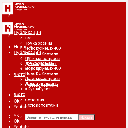
Новости
Публикации
Гид
Точка зрения
Новости
Новокузнецк-400
Публикации
НовоKUZнечане
Гид
Прямые вопросы
Точка зрения
Дело прошлого
Новокузнецк-400
#КузняРулит
НовоKUZнечане
Фото
Прямые вопросы
Фото дня
Дело прошлого
Фоторепортажи
#КузняРулит
Фото
VK
Фото дня
ОК
Фоторепортажи
Youtube
VK
Искать
ОК
Youtube