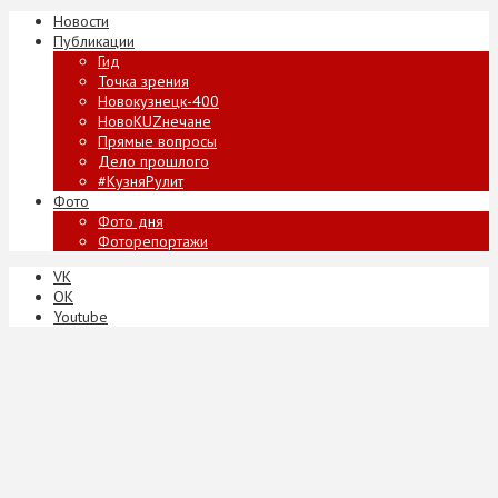
Новости
Публикации
Гид
Точка зрения
Новокузнецк-400
НовоKUZнечане
Прямые вопросы
Дело прошлого
#КузняРулит
Фото
Фото дня
Фоторепортажи
VK
ОК
Youtube