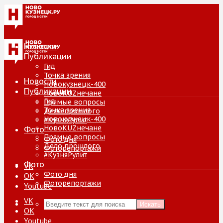
Новости
Публикации
Гид
Точка зрения
Новости
Новокузнецк-400
Публикации
НовоKUZнечане
Гид
Прямые вопросы
Точка зрения
Дело прошлого
Новокузнецк-400
#КузняРулит
НовоKUZнечане
Фото
Прямые вопросы
Фото дня
Дело прошлого
Фоторепортажи
#КузняРулит
Фото
VK
Фото дня
ОК
Фоторепортажи
Youtube
VK
Искать
ОК
Youtube