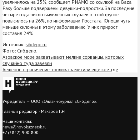
увеличилось на 25%, сообщает РИАМО со ссылкой на Baza.
Раку больше подвержены девушки-подростки. За последние
четыре года число выявленных случаев в этой группе
повысилось на 26%, по информации Росстата. Юноши чуть
меньше склонны к этому заболеванию. У них прирост
составил 24%
Источник:
sibdepo.ru
Фото: Сибдепо.
Азовское море захватывают мелкие сорванцы, которых
случайно туда завезли
Бешеное ограничение топлива заметили еще кое-где
Учредитель — ООО «Онлайн-журнал «Сибдепо».
Главный редактор - Макаров Г.Н.
Наши контакты:
news@novokuznetsk.ru
+7 (3842) 900-800