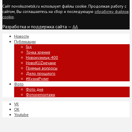
Сайт novokuznetsk.ru использует файлы cookie. Продолжая работу с
сайтом, Вы соглашаетесь на сбор и последующую
обработку файлов
cookie
.
Разработка и поддержка сайта —
AA
Новости
Публикации
Гид
Точка зрения
Новокузнецк-400
НовоKUZнечане
Прямые вопросы
Дело прошлого
#КузняРулит
Фото
Фото дня
Фоторепортажи
VK
ОК
Youtube