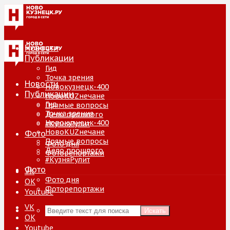
Новости
Публикации
Гид
Точка зрения
Новости
Новокузнецк-400
Публикации
НовоKUZнечане
Гид
Прямые вопросы
Точка зрения
Дело прошлого
Новокузнецк-400
#КузняРулит
НовоKUZнечане
Фото
Прямые вопросы
Фото дня
Дело прошлого
Фоторепортажи
#КузняРулит
Фото
VK
Фото дня
ОК
Фоторепортажи
Youtube
VK
Искать
ОК
Youtube