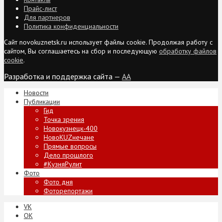
Прайс-лист
Для партнеров
Политика конфиденциальности
Сайт novokuznetsk.ru использует файлы cookie. Продолжая работу с
сайтом, Вы соглашаетесь на сбор и последующую
обработку файлов
cookie
.
Разработка и поддержка сайта —
AA
Новости
Публикации
Гид
Точка зрения
Новокузнецк-400
НовоKUZнечане
Прямые вопросы
Дело прошлого
#КузняРулит
Фото
Фото дня
Фоторепортажи
VK
ОК