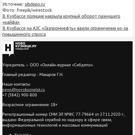
Источник:
sibdepo.ru
Фото: freepik/wirestock.
В Кузбассе полиция накрыла крупный оборот пахнущего
«кайфа»
В Кузбассе на АЗС «Газпромнефть» ввели ограничения из-за
повышенного спроса
Учредитель — ООО «Онлайн-журнал «Сибдепо».
Главный редактор - Макаров Г.Н.
Наши контакты:
news@novokuznetsk.ru
+7 (3842) 900-800
Возрастное ограничение: 18+
Регистрационный номер СМИ ЭЛ №ФС 77-79664 от 27.11.2020 г.,
выдано Федеральной службой по надзору в сфере связи,
информационных технологий и массовых коммуникаций
Контакты