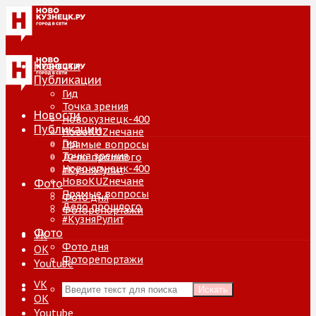
Новости
Публикации
Гид
Точка зрения
Новости
Новокузнецк-400
Публикации
НовоKUZнечане
Гид
Прямые вопросы
Точка зрения
Дело прошлого
Новокузнецк-400
#КузняРулит
НовоKUZнечане
Фото
Прямые вопросы
Фото дня
Дело прошлого
Фоторепортажи
#КузняРулит
Фото
VK
Фото дня
ОК
Фоторепортажи
Youtube
VK
Искать
ОК
Youtube