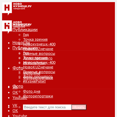
Новости
Публикации
Гид
Точка зрения
Новости
Новокузнецк-400
Публикации
НовоKUZнечане
Гид
Прямые вопросы
Точка зрения
Дело прошлого
Новокузнецк-400
#КузняРулит
НовоKUZнечане
Фото
Прямые вопросы
Фото дня
Дело прошлого
Фоторепортажи
#КузняРулит
Фото
VK
Фото дня
ОК
Фоторепортажи
Youtube
VK
Искать
ОК
Youtube