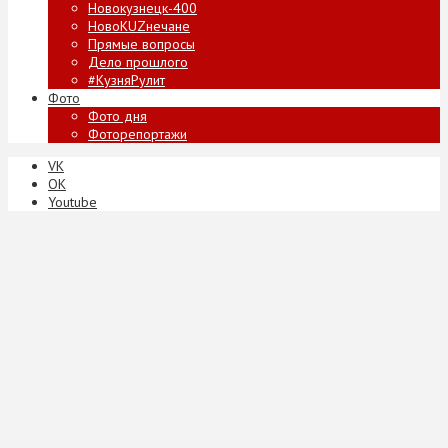
Новокузнецк-400
НовоKUZнечане
Прямые вопросы
Дело прошлого
#КузняРулит
Фото
Фото дня
Фоторепортажи
VK
ОК
Youtube