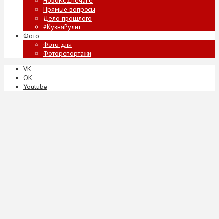
НовоKUZнечане
Прямые вопросы
Дело прошлого
#КузняРулит
Фото
Фото дня
Фоторепортажи
VK
ОК
Youtube