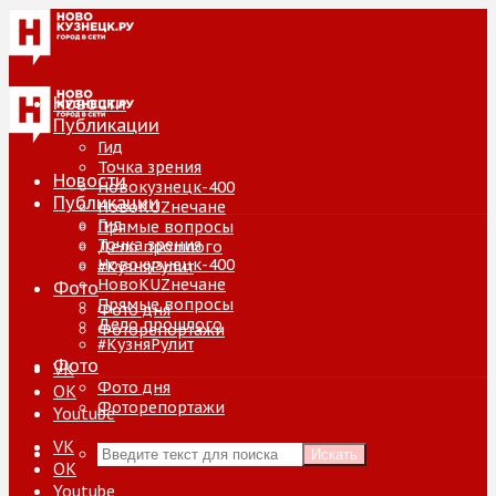
Новости
Публикации
Гид
Точка зрения
Новости
Новокузнецк-400
Публикации
НовоKUZнечане
Гид
Прямые вопросы
Точка зрения
Дело прошлого
Новокузнецк-400
#КузняРулит
НовоKUZнечане
Фото
Прямые вопросы
Фото дня
Дело прошлого
Фоторепортажи
#КузняРулит
Фото
VK
Фото дня
ОК
Фоторепортажи
Youtube
VK
Искать
ОК
Youtube