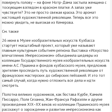
повернуть голову — на фоне Нотр-Дама застыла женщина с
тоскующим взглядом в красном платке. А запах уже
чувствуете? Это не просто свежая краска. Это аромат
настоящей художественной революции. Теперь все это
можно увидеть, не выезжая из Кемерова.
См. также
26 июня в Музее изобразительных искусств Кузбасса
стартует масштабный проект, который уже называют
главным культурным событием региона. Выставка «Искусство
впечатления. Импрессионизм» объединила шедевры из
коллекции Государственного музея изобразительных искусств
имени А.С. Пушкина и фондов кузбасского музея, предложив
зрителям проследить путь художественной революции от
французских мастерских до сибирских пейзажей. И это тот
самый случай, когда нужно отложить все дела и идти
смотреть.
Полотна великих художников, как Гюстава Курбе, Камиля
Писсарро, Поля Сезанна, Жан-Франсуа Рафаэлли и другие
произведения XIX–XX веков из коллекции Пушкинского музея
расскажут о зарождении и развитии импрессионизма как