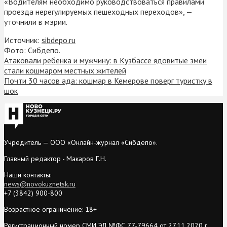
«Водителям необходимо руководствоваться правилами
проезда нерегулируемых пешеходных переходов», —
уточнили в мэрии.
Источник:
sibdepo.ru
Фото: Сибдепо.
Атаковали ребенка и мужчину: в Кузбассе ядовитые змеи
стали кошмаром местных жителей
Почти 30 часов ада: кошмар в Кемерове поверг туристку в
шок
Учредитель — ООО «Онлайн-журнал «Сибдепо».
Главный редактор - Макаров Г.Н.
Наши контакты:
news@novokuznetsk.ru
+7 (3842) 900-800
Возрастное ограничение: 18+
Регистрационный номер СМИ ЭЛ №ФС 77-79664 от 27.11.2020 г.,