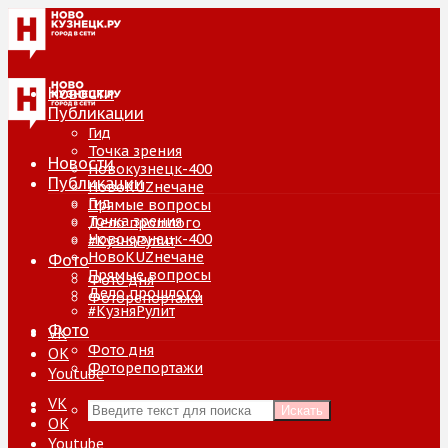
Новости
Публикации
Гид
Точка зрения
Новости
Новокузнецк-400
Публикации
НовоKUZнечане
Гид
Прямые вопросы
Точка зрения
Дело прошлого
Новокузнецк-400
#КузняРулит
НовоKUZнечане
Фото
Прямые вопросы
Фото дня
Дело прошлого
Фоторепортажи
#КузняРулит
Фото
VK
Фото дня
ОК
Фоторепортажи
Youtube
VK
Искать
ОК
Youtube