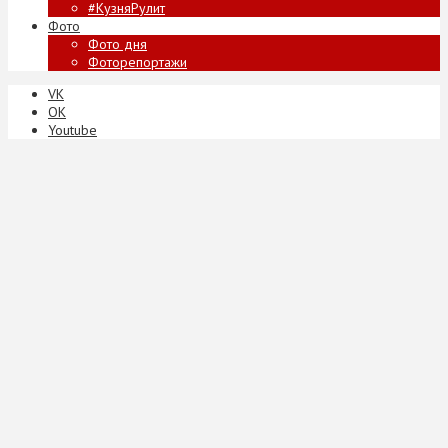
#КузняРулит
Фото
Фото дня
Фоторепортажи
VK
ОК
Youtube