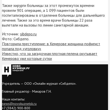
Также хирурги больницы за этот промежуток времени
провели 901 операцию, а 1 099 пациентов были
госпитализированы в отделения больницы для дальнейшего
лечения. Также за это время врачи больницы 22 раза
вылетали на вызовы по линии санитарной авиации.
Источник:
sibdepo.ru
Фото: Сибдепо.
Повторила преступление: в Кемерове женщина-пофигист
попала под «уголовку»
Известно, что за загадочная плотная пелена окутывает
Кемерово уже которые сутки
Учредитель — ООО «Онлайн-журнал «Сибдепо».
Главный редактор - Макаров Г.Н.
Наши контакты:
news@novokuznetsk.ru
+7 (3842) 900-800