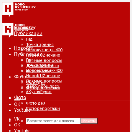
Новости
Публикации
Гид
Точка зрения
Новости
Новокузнецк-400
Публикации
НовоKUZнечане
Гид
Прямые вопросы
Точка зрения
Дело прошлого
Новокузнецк-400
#КузняРулит
НовоKUZнечане
Фото
Прямые вопросы
Фото дня
Дело прошлого
Фоторепортажи
#КузняРулит
Фото
VK
Фото дня
ОК
Фоторепортажи
Youtube
VK
Искать
ОК
Youtube