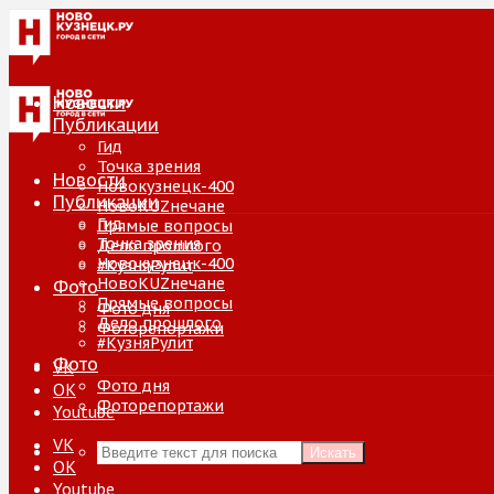
Новости
Публикации
Гид
Точка зрения
Новости
Новокузнецк-400
Публикации
НовоKUZнечане
Гид
Прямые вопросы
Точка зрения
Дело прошлого
Новокузнецк-400
#КузняРулит
НовоKUZнечане
Фото
Прямые вопросы
Фото дня
Дело прошлого
Фоторепортажи
#КузняРулит
Фото
VK
Фото дня
ОК
Фоторепортажи
Youtube
VK
Искать
ОК
Youtube