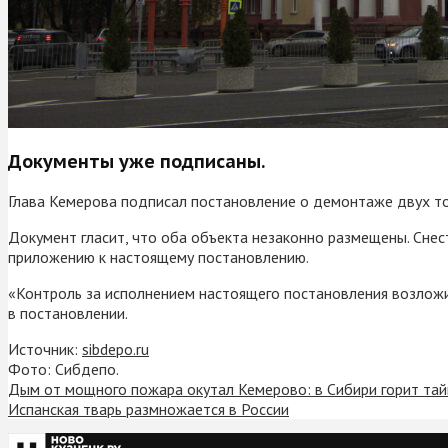
Документы уже подписаны.
Глава Кемерова подписал постановление о демонтаже двух точе
Документ гласит, что оба объекта незаконно размещены. Снес
приложению к настоящему постановлению.
«Контроль за исполнением настоящего постановления возложи
в постановлении.
Источник:
sibdepo.ru
Фото: Сибдепо.
Дым от мощного пожара окутал Кемерово: в Сибири горит тай
Испанская тварь размножается в России