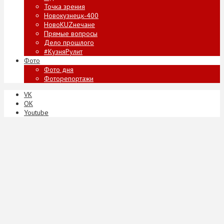
Точка зрения
Новокузнецк-400
НовоKUZнечане
Прямые вопросы
Дело прошлого
#КузняРулит
Фото
Фото дня
Фоторепортажи
VK
ОК
Youtube