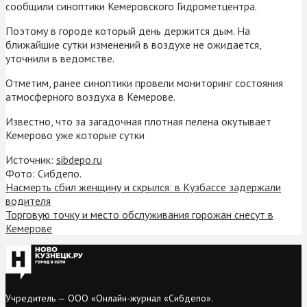
сообщили синоптики Кемеровского Гидрометцентра.
Поэтому в городе который день держится дым. На
ближайшие сутки изменений в воздухе не ожидается,
уточнили в ведомстве.
Отметим, ранее синоптики провели мониторинг состояния
атмосферного воздуха в Кемерове.
Известно, что за загадочная плотная пелена окутывает
Кемерово уже которые сутки
Источник:
sibdepo.ru
Фото: Сибдепо.
Насмерть сбил женщину и скрылся: в Кузбассе задержали
водителя
Торговую точку и место обслуживания горожан снесут в
Кемерове
Учредитель — ООО «Онлайн-журнал «Сибдепо».