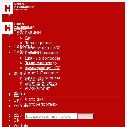
Новости
Публикации
Гид
Точка зрения
Новости
Новокузнецк-400
Публикации
НовоKUZнечане
Гид
Прямые вопросы
Точка зрения
Дело прошлого
Новокузнецк-400
#КузняРулит
НовоKUZнечане
Фото
Прямые вопросы
Фото дня
Дело прошлого
Фоторепортажи
#КузняРулит
Фото
VK
Фото дня
ОК
Фоторепортажи
Youtube
VK
Искать
ОК
Youtube