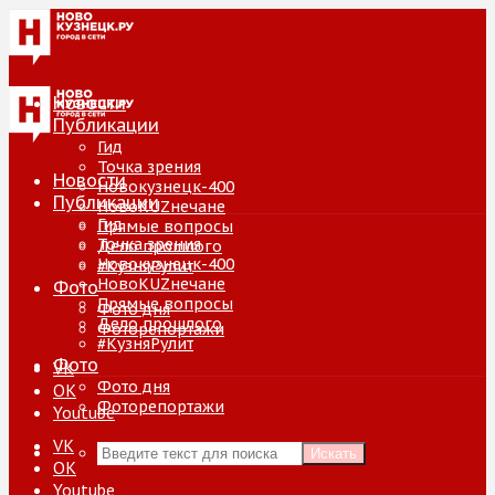
Новости
Публикации
Гид
Точка зрения
Новости
Новокузнецк-400
Публикации
НовоKUZнечане
Гид
Прямые вопросы
Точка зрения
Дело прошлого
Новокузнецк-400
#КузняРулит
НовоKUZнечане
Фото
Прямые вопросы
Фото дня
Дело прошлого
Фоторепортажи
#КузняРулит
Фото
VK
Фото дня
ОК
Фоторепортажи
Youtube
VK
Искать
ОК
Youtube