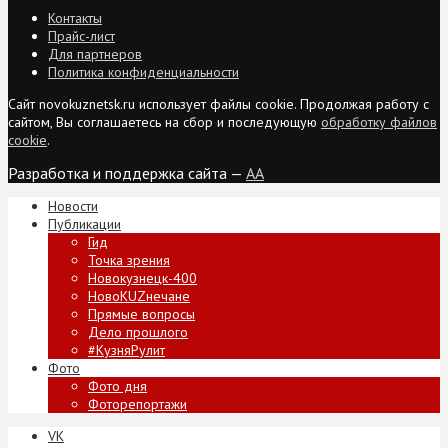
Контакты
Прайс-лист
Для партнеров
Политика конфиденциальности
Сайт novokuznetsk.ru использует файлы cookie. Продолжая работу с
сайтом, Вы соглашаетесь на сбор и последующую
обработку файлов
cookie
.
Разработка и поддержка сайта —
AA
Новости
Публикации
Гид
Точка зрения
Новокузнецк-400
НовоKUZнечане
Прямые вопросы
Дело прошлого
#КузняРулит
Фото
Фото дня
Фоторепортажи
VK