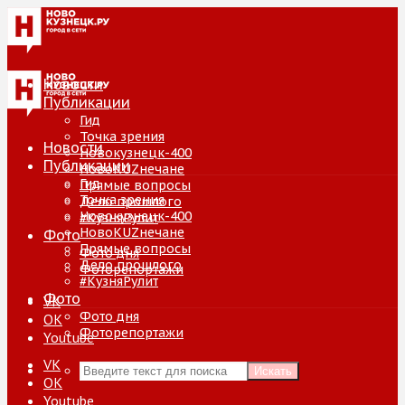
Новости
Публикации
Гид
Точка зрения
Новости
Новокузнецк-400
Публикации
НовоKUZнечане
Гид
Прямые вопросы
Точка зрения
Дело прошлого
Новокузнецк-400
#КузняРулит
НовоKUZнечане
Фото
Прямые вопросы
Фото дня
Дело прошлого
Фоторепортажи
#КузняРулит
Фото
VK
Фото дня
ОК
Фоторепортажи
Youtube
VK
Искать
ОК
Youtube