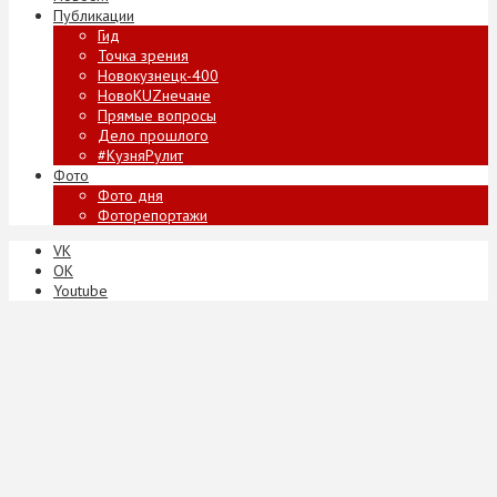
Публикации
Гид
Точка зрения
Новокузнецк-400
НовоKUZнечане
Прямые вопросы
Дело прошлого
#КузняРулит
Фото
Фото дня
Фоторепортажи
VK
ОК
Youtube