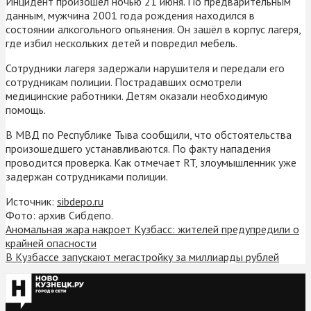
Инцидент произошёл ночью 21 июня. По предварительным
данным, мужчина 2001 года рождения находился в
состоянии алкогольного опьянения. Он зашёл в корпус лагеря,
где избил нескольких детей и повредил мебель.
Сотрудники лагеря задержали нарушителя и передали его
сотрудникам полиции. Пострадавших осмотрели
медицинские работники. Детям оказали необходимую
помощь.
В МВД по Республике Тыва сообщили, что обстоятельства
произошедшего устанавливаются. По факту нападения
проводится проверка. Как отмечает RT, злоумышленник уже
задержан сотрудниками полиции.
Источник:
sibdepo.ru
Фото: архив Сибдепо.
Аномальная жара накроет Кузбасс: жителей предупредили о
крайней опасности
В Кузбассе запускают мегастройку за миллиарды рублей