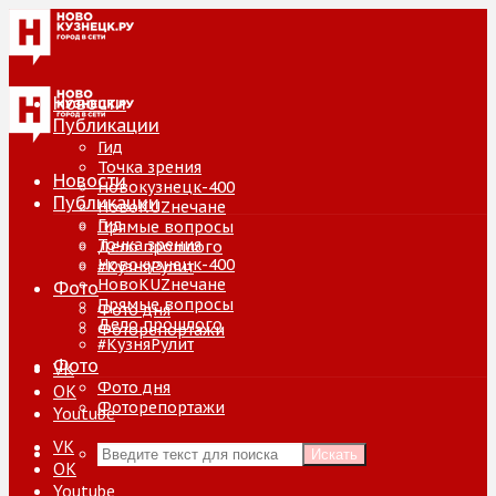
Новости
Публикации
Гид
Точка зрения
Новости
Новокузнецк-400
Публикации
НовоKUZнечане
Гид
Прямые вопросы
Точка зрения
Дело прошлого
Новокузнецк-400
#КузняРулит
НовоKUZнечане
Фото
Прямые вопросы
Фото дня
Дело прошлого
Фоторепортажи
#КузняРулит
Фото
VK
Фото дня
ОК
Фоторепортажи
Youtube
VK
Искать
ОК
Youtube