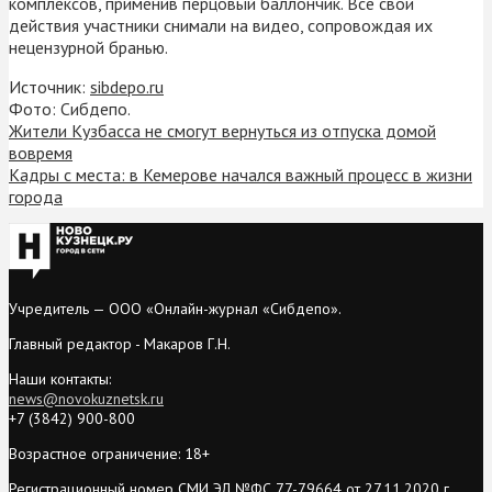
комплексов, применив перцовый баллончик. Все свои
действия участники снимали на видео, сопровождая их
нецензурной бранью.
Источник:
sibdepo.ru
Фото: Сибдепо.
Жители Кузбасса не смогут вернуться из отпуска домой
вовремя
Кадры с места: в Кемерове начался важный процесс в жизни
города
Учредитель — ООО «Онлайн-журнал «Сибдепо».
Главный редактор - Макаров Г.Н.
Наши контакты:
news@novokuznetsk.ru
+7 (3842) 900-800
Возрастное ограничение: 18+
Регистрационный номер СМИ ЭЛ №ФС 77-79664 от 27.11.2020 г.,