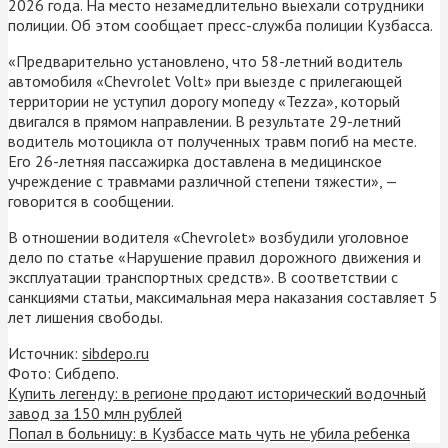
2026 года. На место незамедлительно выехали сотрудники
полиции. Об этом сообщает пресс-служба полиции Кузбасса.
«Предварительно установлено, что 58-летний водитель
автомобиля «Chevrolet Volt» при выезде с прилегающей
территории не уступил дорогу мопеду «Tezza», который
двигался в прямом направлении. В результате 29-летний
водитель мотоцикла от полученных травм погиб на месте.
Его 26-летняя пассажирка доставлена в медицинское
учреждение с травмами различной степени тяжести», —
говорится в сообщении.
В отношении водителя «Chevrolet» возбудили уголовное
дело по статье «Нарушение правил дорожного движения и
эксплуатации транспортных средств». В соответствии с
санкциями статьи, максимальная мера наказания составляет 5
лет лишения свободы.
Источник:
sibdepo.ru
Фото: Сибдепо.
Купить легенду: в регионе продают исторический водочный
завод за 150 млн рублей
Попал в больницу: в Кузбассе мать чуть не убила ребенка