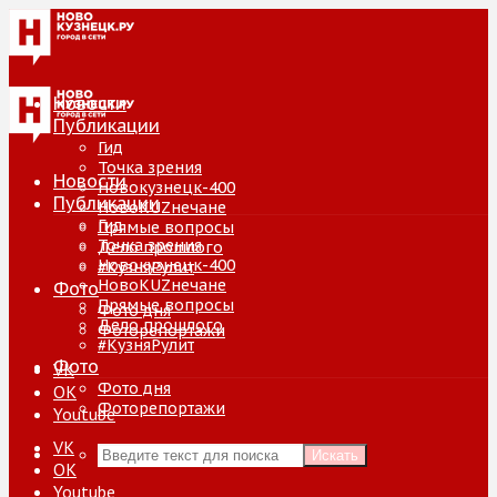
Новости
Публикации
Гид
Точка зрения
Новости
Новокузнецк-400
Публикации
НовоKUZнечане
Гид
Прямые вопросы
Точка зрения
Дело прошлого
Новокузнецк-400
#КузняРулит
НовоKUZнечане
Фото
Прямые вопросы
Фото дня
Дело прошлого
Фоторепортажи
#КузняРулит
Фото
VK
Фото дня
ОК
Фоторепортажи
Youtube
VK
Искать
ОК
Youtube