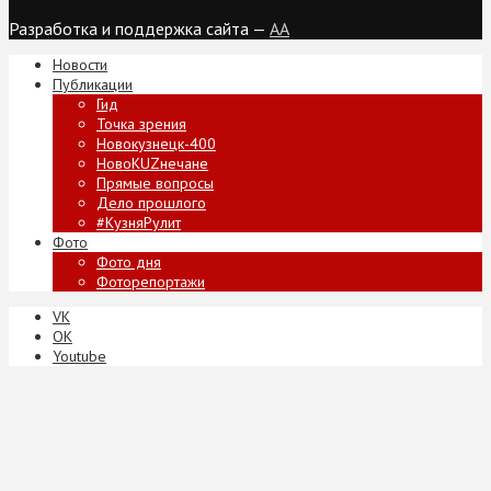
Разработка и поддержка сайта —
AA
Новости
Публикации
Гид
Точка зрения
Новокузнецк-400
НовоKUZнечане
Прямые вопросы
Дело прошлого
#КузняРулит
Фото
Фото дня
Фоторепортажи
VK
ОК
Youtube