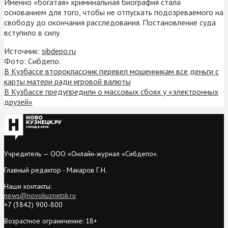
Именно «богатая» криминальная биография стала
основанием для того, чтобы не отпускать подозреваемого на
свободу до окончания расследования. Постановление суда
вступило в силу.
Источник:
sibdepo.ru
Фото: Сибдепо.
В Кузбассе второклассник перевел мошенникам все деньги с
карты матери ради игровой валюты
В Кузбассе предупредили о массовых сбоях у «электронных
друзей»
Учредитель — ООО «Онлайн-журнал «Сибдепо».
Главный редактор - Макаров Г.Н.
Наши контакты:
news@novokuznetsk.ru
+7 (3842) 900-800
Возрастное ограничение: 18+