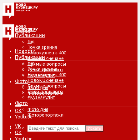
Новости
Публикации
Гид
Точка зрения
Новости
Новокузнецк-400
Публикации
НовоKUZнечане
Гид
Прямые вопросы
Точка зрения
Дело прошлого
Новокузнецк-400
#КузняРулит
НовоKUZнечане
Фото
Прямые вопросы
Фото дня
Дело прошлого
Фоторепортажи
#КузняРулит
Фото
VK
Фото дня
ОК
Фоторепортажи
Youtube
VK
Искать
ОК
Youtube