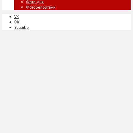
Фото дня
Фоторепортажи
VK
ОК
Youtube